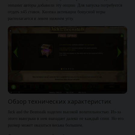
remaster авторы добавили эту опцию. Для запуска потребуется
отдать x45 ставок. Кнопка активации бонусной игры
располагается в левом нижнем углу.
Обзор технических характеристик
Jack and the Beanstalk наделен высокой волатильностью. Из-за
этого выигрыш в нем выпадает далеко не каждый спин. Но его
размер может оказаться весьма большим.