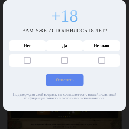
размещенным по центру названием слота. Не приносит
выигрыш, но играет с другими изображениями. Также
+18
выигрыш за комбинации с участием Wild умножается на
множитель x3.
Сундук с сокровищами (Scatter)
. Запускает бонусную игру.
ВАМ УЖЕ ИСПОЛНИЛОСЬ 18 ЛЕТ?
Ключ
. Выпадает только на 5 барабане во время бонуса.
Нет
Да
Не знаю
Лучше разобраться в правилах слота и ценности изображений
поможет меню помощи. Оно открывается на кнопку с буквой
“i”, расположенную в левом нижнем углу. Там разработчики
сделали простой и понятный обзор слота Jack and the Beanstalk.
Ответить
Подтверждая свой возраст, вы соглашаетесь с нашей политикой
конфиденциальности и условиями использования.