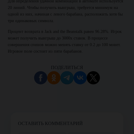
Для определения удачной комбинации в автомате используется
20 линий. Чтобы получить выигрыш, требуется минимум на
одной из них, начиная с левого барабана, расположить хотя бы
три одинаковых символа.
Процент возврата в Jack and the Beanstalk равен 96.28%. Игрок
может получить выигрыш до 3000x ставок. В процессе
совершения спинов можно менять ставку от 0.2 до 100 монет.
Игровое поле состоит из пяти барабанов.
ПОДЕЛИТЬСЯ
ОСТАВИТЬ КОММЕНТАРИЙ