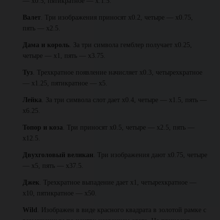
— x0.5, пятикратное — x.1.5.
Валет
. Три изображения приносят x0.2, четыре — x0.75,
пять — x2.5.
Дама и король
. За три символа гемблер получает x0.25,
четыре — x1, пять — x3.75.
Туз
. Трехкратное появление начисляет x0.3, четырехкратное
— x1.25, пятикратное — x5.
Лейка
. За три символа слот дает x0.4, четыре — x1.5, пять —
x6.25.
Топор и коза
. Три приносят x0.5, четыре — x2.5, пять —
x12.5.
Двухголовый великан
. Три изображения дают x0.75, четыре
— x5, пять — x37.5.
Джек
. Трехкратное выпадение дает x1, четырехкратное —
x10, пятикратное — x50.
Wild
. Изображен в виде красного квадрата в золотой рамке с