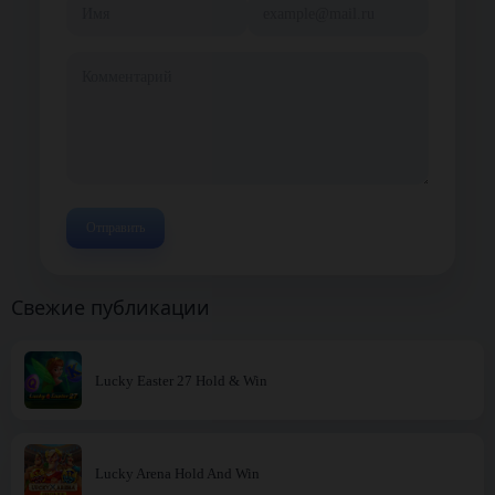
Свежие публикации
Lucky Easter 27 Hold & Win
Lucky Arena Hold And Win