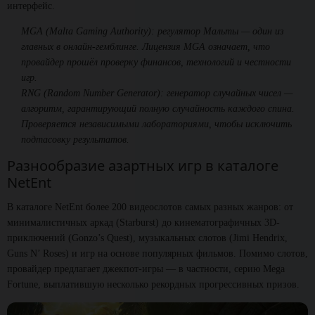
интерфейс.
MGA (Malta Gaming Authority): регулятор Мальты — один из
главных в онлайн-гемблинге. Лицензия MGA означает, что
провайдер прошёл проверку финансов, технологий и честности
игр.
RNG (Random Number Generator): генератор случайных чисел —
алгоритм, гарантирующий полную случайность каждого спина.
Проверяется независимыми лабораториями, чтобы исключить
подтасовку результатов.
Разнообразие азартных игр в каталоге
NetEnt
В каталоге NetEnt более 200 видеослотов самых разных жанров: от
минималистичных аркад (Starburst) до кинематографичных 3D-
приключений (Gonzo’s Quest), музыкальных слотов (Jimi Hendrix,
Guns N’ Roses) и игр на основе популярных фильмов. Помимо слотов,
провайдер предлагает джекпот-игры — в частности, серию Mega
Fortune, выплатившую несколько рекордных прогрессивных призов.