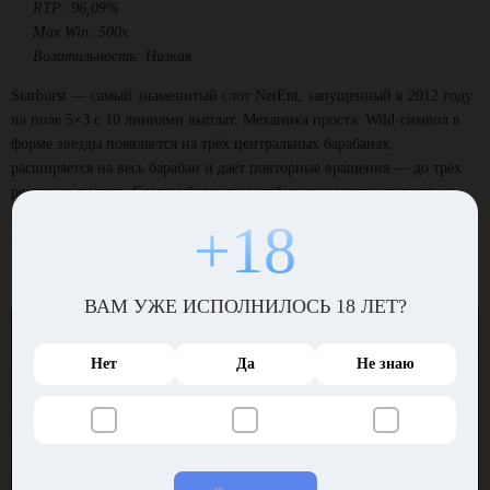
RTP: 96,09%
Max Win: 500x
Волатильность: Низкая
Starburst — самый знаменитый слот NetEnt, запущенный в 2012 году
на поле 5×3 с 10 линиями выплат. Механика проста: Wild-символ в
форме звезды появляется на трёх центральных барабанах,
расширяется на весь барабан и даёт повторные вращения — до трёх
респинов подряд. Слот выбирают за стабильные частые выплаты и
отсутствие сложных бонусных правил. Это классика жанра с
+18
многомиллионной аудиторией в сотнях казино мира.
Слот Dead or Alive 2
ВАМ УЖЕ ИСПОЛНИЛОСЬ 18 ЛЕТ?
Нет
Да
Не знаю