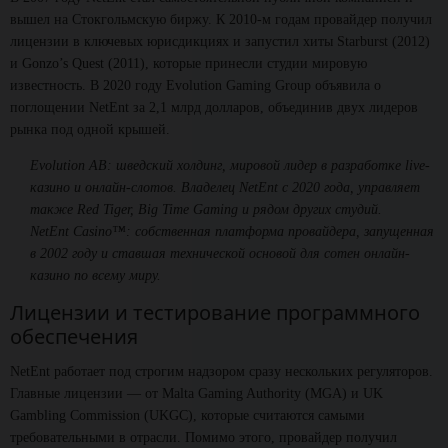
вышел на Стокгольмскую биржу. К 2010-м годам провайдер получил
лицензии в ключевых юрисдикциях и запустил хиты Starburst (2012)
и Gonzo’s Quest (2011), которые принесли студии мировую
известность. В 2020 году Evolution Gaming Group объявила о
поглощении NetEnt за 2,1 млрд долларов, объединив двух лидеров
рынка под одной крышей.
Evolution AB: шведский холдинг, мировой лидер в разработке live-
казино и онлайн-слотов. Владелец NetEnt с 2020 года, управляет
также Red Tiger, Big Time Gaming и рядом других студий.
NetEnt Casino™: собственная платформа провайдера, запущенная
в 2002 году и ставшая технической основой для сотен онлайн-
казино по всему миру.
Лицензии и тестирование программного
обеспечения
NetEnt работает под строгим надзором сразу нескольких регуляторов.
Главные лицензии — от Malta Gaming Authority (MGA) и UK
Gambling Commission (UKGC), которые считаются самыми
требовательными в отрасли. Помимо этого, провайдер получил