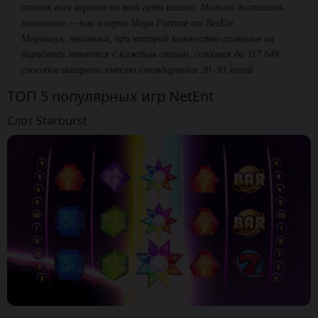
ставок всех игроков по всей сети казино. Может достигать
миллионов — как в серии Mega Fortune от NetEnt.
Megaways: механика, при которой количество символов на
барабанах меняется с каждым спином, создавая до 117 649
способов выиграть вместо стандартных 20–30 линий.
ТОП 5 популярных игр NetEnt
Слот Starburst