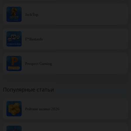
JackTop
F*Bastards
Prospect Gaming
Популярные статьи
Рейтинг казино 2026