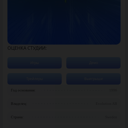
ОЦЕНКА СТУДИИ:
Игры
Демо
Трейлеры
Выигрыши
Год основания:
1996
Владелец:
Evolution AB
Страна:
Sweden