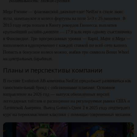
Волатильность: Низкая-средняя
Mega Fortune — флагманский джекпот-слот NetEnt в стиле люкс:
яхты, шампанское и колесо фортуны на поле 5×3 с 25 линиями. В
2013 году игра попала в Книгу рекордов Гиннесса, выплатив
крупнейший онлайн-джекпот — 17,8 млн евро одному счастливчику
в Финляндии. Три прогрессивных уровня — Rapid, Major и Mega —
наполняются одновременно с каждой ставкой по всей сети казино.
Попасть в бонусное колесо можно, выбив три символа Bonus Wheel
на центральных барабанах.
Планы и перспективы компании
В составе Evolution AB компания NetEnt продолжает развиваться как
самостоятельный бренд с собственными планами. Основное
направление на 2026 год — выпуск обновлённых версий
легендарных тайтлов и расширение на регулируемые рынки США и
Латинской Америки. Выход Gonzo’s Quest 2 в 2025 году подтвердил
курс на переосмысление классики с помощью современных механик.