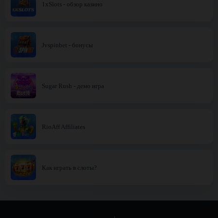
1xSlots - обзор казино
Jvspinbet - бонусы
Sugar Rush - демо игра
RioAff Affiliates
Как играть в слоты?