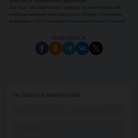
играх NetEnt в разрешённых юрисдикциях.
Red Tiger / Big Time Gaming: студии в составе Evolution AB,
создавшие механики Megaways и Daily Jackpots. Совместные
разработки с NetEnt расширяют возможности всего холдинга.
ПОДЕЛИТЬСЯ
ОСТАВИТЬ КОММЕНТАРИЙ