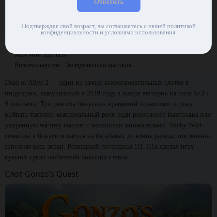
Ответить
Подтверждая свой возраст, вы соглашаетесь с нашей политикой
конфиденциальности и условиями использования.
RTP: 96,80%
Max Win: 111 111x
Волатильность: Экстремально высокая
Dead or Alive 2 — один из самых высоковолатильных слотов в
индустрии, выпущенный в 2019 году в жанре вестерна на поле 5×3 с
9 линиями. Три режима бонусных вращений позволяют игроку
выбрать тактику: максимальный риск ради рекордного выигрыша или
умеренную частоту выплат с меньшими множителями. Sticky Wild-
символы в бонусе остаются на барабанах до конца раунда, постепенно
заполняя весь экран. Рекордный потенциал 111 111x сделал игру
культом среди любителей больших ставок.
Слот Gonzo’s Quest