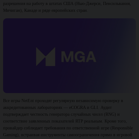
разрешения на работу в штатах США (Нью-Джерси, Пенсильвания,
Мичиган), Канаде и ряде европейских стран.
Все игры NetEnt проходят регулярную независимую проверку в
аккредитованных лабораториях — eCOGRA и GLI. Аудит
подтверждает честность генератора случайных чисел (RNG) и
соответствие заявленных показателей RTP реальным. Кроме того,
провайдер соблюдает требования по ответственной игре (Responsible
Gaming), встраивая инструменты самоограничения прямо в игровой