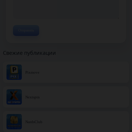
Свежие публикации
Pixmove
Nextspin
NardsClub