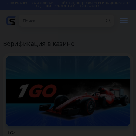
ИНФОРМАЦИОННО-РАЗВЛЕКАТЕЛЬНЫЙ САЙТ, НЕ ПРОВОДИТ ИГР НА ДЕНЬГИ И НЕ
СОДЕРЖИТ ССЫЛОК НА ОНЛАЙН КАЗИНО.
Поиск
РЕЙТИНГИ
Верификация в казино
КАЗИНО
ИГРЫ
СТАТЬИ
ВИДЕО
1Go