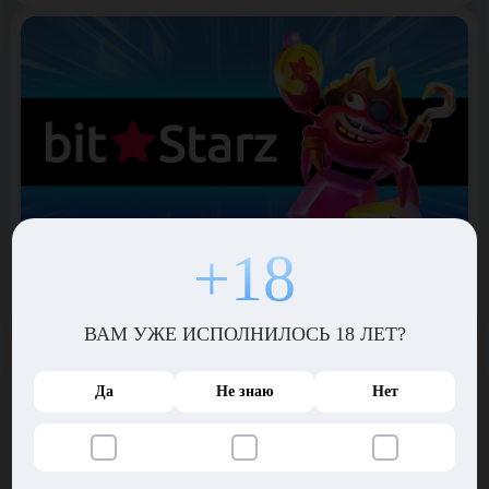
+18
BitStarz
ВАМ УЖЕ ИСПОЛНИЛОСЬ 18 ЛЕТ?
Да
Не знаю
Нет