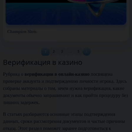
Champion Slots
1
2
3
…
5
›
Верификация в казино
Рубрика о
верификации в онлайн-казино
посвящена
проверке аккаунта и подтверждению личности игрока. Здесь
собраны материалы о том, зачем нужна верификация, какие
документы обычно запрашивают и как пройти процедуру без
лишних задержек.
В статьях разбираются основные этапы подтверждения
данных, сроки рассмотрения документов и частые причины
отказа. Этот раздел поможет заранее подготовиться к