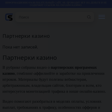
ИНФОРМАЦИОННО-РАЗВЛЕКАТЕЛЬНЫЙ САЙТ, НЕ ПРОВОДИТ ИГР НА ДЕНЬГИ И НЕ
СОДЕРЖИТ ССЫЛОК НА ОНЛАЙН КАЗИНО.
Поиск
РЕЙТИНГИ
Партнерки казино
Пока нет записей.
КАЗИНО
Партнерки казино
ИГРЫ
В рубрике собраны видео о
партнерских программах
казино
, гемблинг-аффилиейте и заработке на привлечении
СТАТЬИ
игроков. Материалы будут полезны вебмастерам,
арбитражникам, владельцам сайтов, блогерам и всем, кто
интересуется монетизацией трафика в нише онлайн-казино.
ВИДЕО
Видео помогают разобраться в моделях оплаты, условиях
выплат, требованиях к трафику, особенностях офферов и