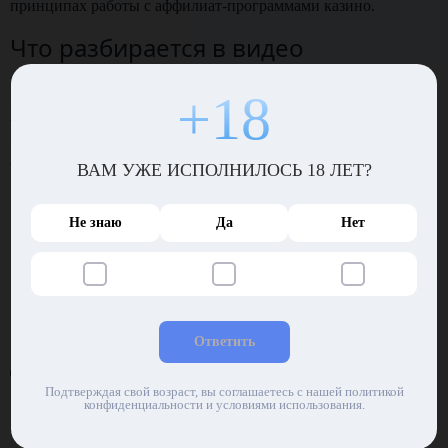
принципах работы с аффилиат-программами казино.
Что разбирается в видео
Партнерские программы могут сильно отличаться по
+18
условиям, поэтому перед началом работы важно понимать,
какие модели и правила предлагает конкретный бренд или
аффилиат-сеть.
ВАМ УЖЕ ИСПОЛНИЛОСЬ 18 ЛЕТ?
CPA, RevShare, Hybrid и CPL-модели
Не знаю
Да
Нет
Условия выплат и минимальные суммы
Разрешенные источники трафика
Гео, конверсия и удержание игроков
Промо-материалы, лендинги и трекинг
Риски и особенности работы с казино-партнерками
Ответить
Для кого полезна рубрика
Подтверждая свой возраст, вы соглашаетесь с нашей политикой
Раздел подойдет как новичкам, которые только изучают
конфиденциальности и условиями использования.
гемблинг-аффилиейт, так и опытным специалистам,