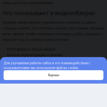
игры доступны пользователям.
Что показывают в видеообзорах
Каждый обзор помогает разобраться в сильных и слабых
сторонах казино. Это особенно полезно для игроков, которые
хотят заранее понять, насколько площадка удобна, надежна и
подходит под их игровые предпочтения.
Регистрация и вход в аккаунт
Бонусы за регистрацию и депозит
Слоты, лайв-казино и другие игры
Для улучшения работы сайта и его взаимодействия с
Пополнение счета и вывод средств
пользователями мы используем файлы cookie.
Мобильная версия или приложение
Хорошо
Условия акций и программы лояльности
Зачем смотреть видеообзоры
казино
Видеообзоры позволяют сэкономить время и получить