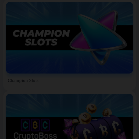
Champion Slots