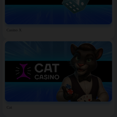
Casino X
Cat