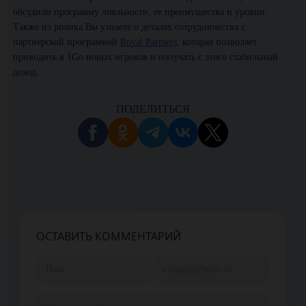
обсудили программу лояльности, ее преимущества и уровни.
Также из ролика Вы узнаете о деталях сотрудничества с
партнерской программой
Royal Partners
, которая позволяет
приводить в 1Go новых игроков и получать с этого стабильный
доход.
ПОДЕЛИТЬСЯ
ОСТАВИТЬ КОММЕНТАРИЙ