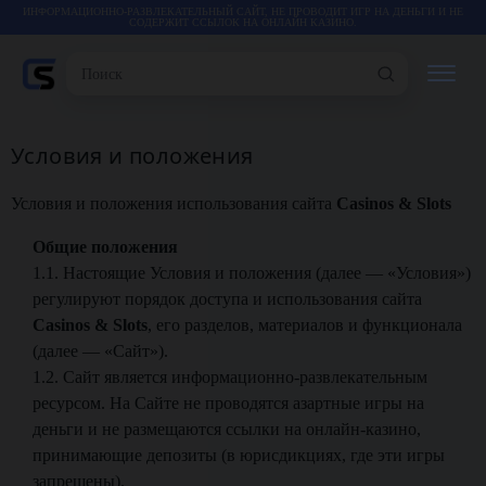
ИНФОРМАЦИОННО-РАЗВЛЕКАТЕЛЬНЫЙ САЙТ, НЕ ПРОВОДИТ ИГР НА ДЕНЬГИ И НЕ
СОДЕРЖИТ ССЫЛОК НА ОНЛАЙН КАЗИНО.
Поиск
РЕЙТИНГИ
Условия и положения
Условия и положения использования сайта
Casinos & Slots
КАЗИНО
Общие положения
1.1. Настоящие Условия и положения (далее — «Условия»)
ИГРЫ
регулируют порядок доступа и использования сайта
Casinos & Slots
, его разделов, материалов и функционала
СТАТЬИ
(далее — «Сайт»).
1.2. Сайт является информационно‑развлекательным
ресурсом. На Сайте не проводятся азартные игры на
ВИДЕО
деньги и не размещаются ссылки на онлайн‑казино,
принимающие депозиты (в юрисдикциях, где эти игры
запрещены).