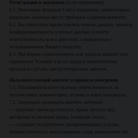
Регистрация и аккаунты
(если применимо)
6.1. Некоторые функции Сайта (например, комментарии,
подписки, жалобы) могут требовать создания аккаунта.
6.2. Вы обязуетесь предоставлять точные данные, хранить
конфиденциальность учетных данных и несете
ответственность за все действия, совершенные с
использованием Вашего аккаунта.
6.3. Мы вправе приостановить или удалить аккаунт при
нарушении Условий или по запросу компетентных
органов в случаях, предусмотренных законом.
Пользовательский контент и правила поведения
7.1. Пользователь несет полную ответственность за
публикуемые комментарии, отзывы и иные материалы.
7.2. Запрещено размещать контент, который:
— нарушает законодательство, права третьих лиц,
авторские и смежные права, товарные знаки;
— содержит оскорбления, дискриминацию, угрозы,
ненавистнические высказывания, спам, мошенничество