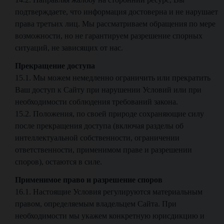
подтверждаете, что информация достоверна и не нарушает
права третьих лиц. Мы рассматриваем обращения по мере
возможности, но не гарантируем разрешение спорных
ситуаций, не зависящих от нас.
Прекращение доступа
15.1. Мы можем немедленно ограничить или прекратить
Ваш доступ к Сайту при нарушении Условий или при
необходимости соблюдения требований закона.
15.2. Положения, по своей природе сохраняющие силу
после прекращения доступа (включая разделы об
интеллектуальной собственности, ограничении
ответственности, применимом праве и разрешении
споров), остаются в силе.
Применимое право и разрешение споров
16.1. Настоящие Условия регулируются материальным
правом, определяемым владельцем Сайта. При
необходимости мы укажем конкретную юрисдикцию и