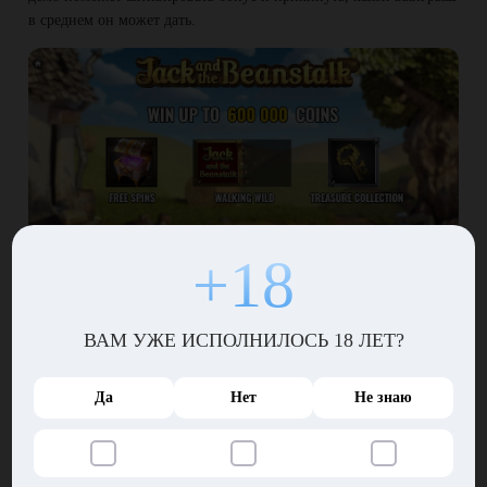
в среднем он может дать.
+18
Слот Jack and the Beanstalk на реальные
ВАМ УЖЕ ИСПОЛНИЛОСЬ 18 ЛЕТ?
деньги
На данной странице доступна только демонстрационная версия
Да
Нет
Не знаю
слота Jack and the Beanstalk. Если вы хотите поиграть в него на
реальные деньги, необходимо подобрать подходящее казино. В
этом поможет наш рейтинг лучших. Там мы собрали наиболее
популярные казино, которые предлагают большое количество