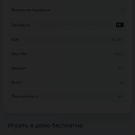
Количество барабанов:
5
Провайдер:
RTP:
96.28%
Max Win:
3000x
Джекпот
нет
Бонус
да
Покупка бонуса
нет
Играть в демо бесплатно