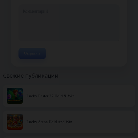
Свежие публикации
Lucky Easter 27 Hold & Win
Lucky Arena Hold And Win