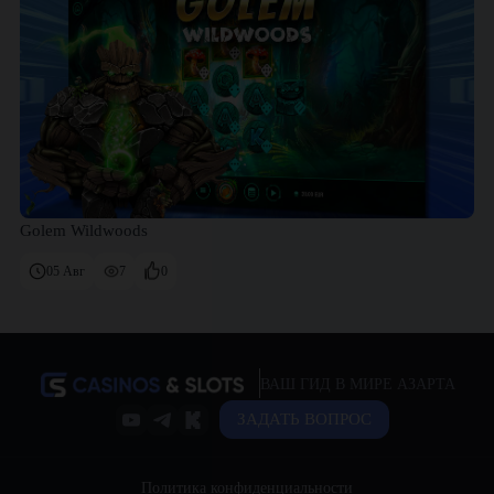
Golem Wildwoods
05 Авг
7
0
ВАШ ГИД В МИРЕ АЗАРТА
ЗАДАТЬ ВОПРОС
Политика конфиденциальности