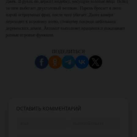
Джек. В руках он держит индейку, несущую золотые яйца. Вслед
за ним выбегает двухголовый великан. Парень бросает в него
парой остроумных фраз, после чего убегает. Далее камера
переходит к игровому полю, стоящему посреди небольших
деревенских домов. Автомат выполняет вращения и показывает
разные игровые функции.
ПОДЕЛИТЬСЯ
ОСТАВИТЬ КОММЕНТАРИЙ