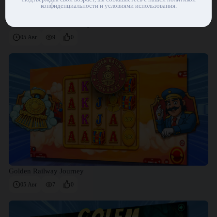
конфиденциальности и условиями использования.
Wolf Prime Diamond X Up
05 Авг
9
0
Golden Railway Journey
05 Авг
7
0