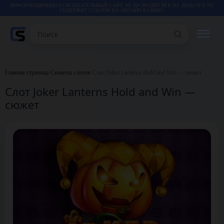
ИНФОРМАЦИОННО-РАЗВЛЕКАТЕЛЬНЫЙ САЙТ, НЕ ПРОВОДИТ ИГР НА ДЕНЬГИ И НЕ
СОДЕРЖИТ ССЫЛОК НА ОНЛАЙН КАЗИНО.
Поиск
РЕЙТИНГИ
Главная страница
•
Сюжеты слотов
•
Слот Joker Lanterns Hold and Win — сюжет
Слот Joker Lanterns Hold and Win —
КАЗИНО
сюжет
ИГРЫ
СТАТЬИ
ВИДЕО