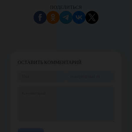
ПОДЕЛИТЬСЯ
ОСТАВИТЬ КОММЕНТАРИЙ