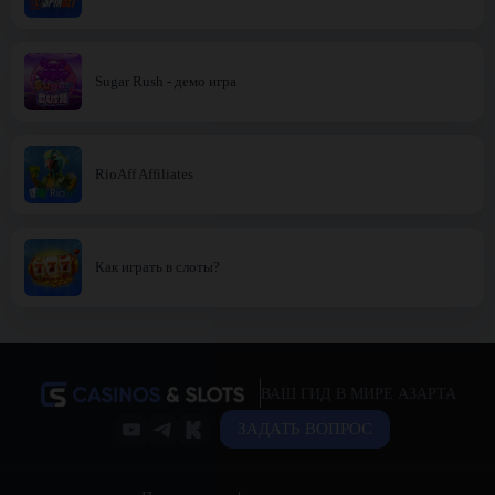
Sugar Rush - демо игра
RioAff Affiliates
Как играть в слоты?
ВАШ ГИД В МИРЕ АЗАРТА
ЗАДАТЬ ВОПРОС