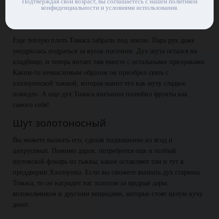
Томас упал и в тот же миг почувствовал цепкие костлявые
Подтверждая свой возраст, вы соглашаетесь с нашей политикой
конфиденциальности и условиями использования.
пальцы, впившиеся в тело. Мертвецы тянули свою добычу в
разные стороны и разорвали на части.
Еще теплую плоть Томаса забрали под землю. Пара рук даже
умудрилась подраться за кусок посочнее. Дух шута остался на
кладбище, и теперь витает там вместе с остальными призраками.
Каким-то немыслимым образом он приобрел связь с
хэллоуинской тыквой, которая манит его как муху сладкое
повидло. А еще дух Томаса внезапно полюбил фрукты как
самого себя!
Шут золотоносный
Вы можете вызвать его, сделав подношение из ягод и
цитрусовых. Помимо даров, потребуется еще и особый
шутовской фонарь из тыквы, какие оставляют там и тут в
преддверии Хэллоуина. Если вы сможете вызвать дух старины
Томаса, то он наградит вас золотом за щедрые дары:
колокольчиком и другими вещицами, которые стоят целую кучу
денег.