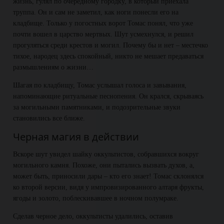
жизнь, гулял по очередному городку, в который приехала
труппа. Он и сам не заметил, как ноги понесли его на
кладбище. Только у погостных ворот Томас понял, что уже
почти вошел в царство мертвых. Шут усмехнулся, и решил
прогуляться среди крестов и могил. Почему бы и нет – местечко
тихое, народец здесь спокойный, никто не мешает предаваться
размышлениям о жизни…
Шагая по кладбищу, Томас услышал голоса и завывания,
напоминающие ритуальные песнопения. Он крался, скрываясь
за могильными памятниками, и подозрительные звуки
становились все ближе.
Черная магия в действии
Вскоре шут увидел шайку оккультистов, собравшихся вокруг
могильного камня. Похоже, они пытались вызвать духов, а,
может быть, приносили дары – кто его знает! Томас склонялся
ко второй версии, видя у импровизированного алтаря фрукты,
ягоды и золото, поблескивавшее в ночном полумраке.
Сделав черное дело, оккультисты удалились, оставив