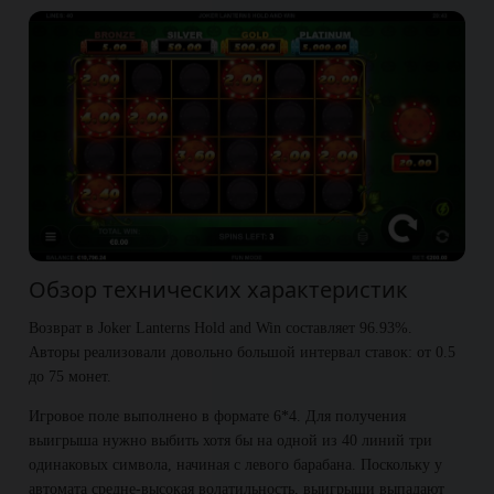
Обзор технических характеристик
Возврат в Joker Lanterns Hold and Win составляет 96.93%.
Авторы реализовали довольно большой интервал ставок: от 0.5
до 75 монет.
Игровое поле выполнено в формате 6*4. Для получения
выигрыша нужно выбить хотя бы на одной из 40 линий три
одинаковых символа, начиная с левого барабана. Поскольку у
автомата средне-высокая волатильность, выигрыши выпадают