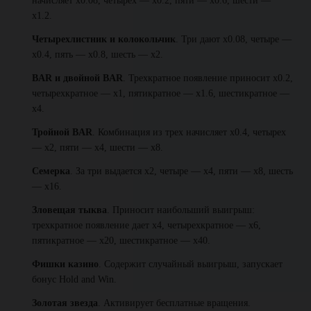
начисляет x0.08, четырех — x0.2, пяти — x0.6, шести —
x1.2.
Четырехлистник и колокольчик
. Три дают x0.08, четыре —
x0.4, пять — x0.8, шесть — x2.
BAR и двойной BAR
. Трехкратное появление приносит x0.2,
четырехкратное — x1, пятикратное — x1.6, шестикратное —
x4.
Тройной BAR
. Комбинация из трех начисляет x0.4, четырех
— x2, пяти — x4, шести — x8.
Семерка
. За три выдается x2, четыре — x4, пяти — x8, шесть
— x16.
Зловещая тыква
. Приносит наибольший выигрыш:
трехкратное появление дает x4, четырехкратное — x6,
пятикратное — x20, шестикратное — x40.
Фишки казино
. Содержит случайный выигрыш, запускает
бонус Hold and Win.
Золотая звезда
. Активирует бесплатные вращения.