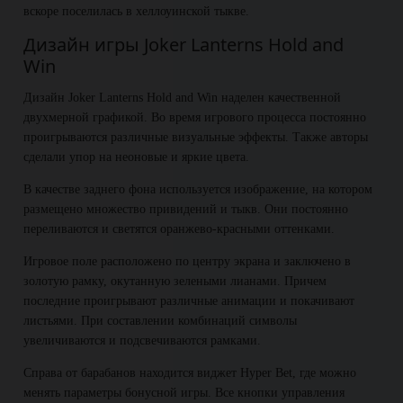
вскоре поселилась в хеллоуинской тыкве.
Дизайн игры Joker Lanterns Hold and
Win
Дизайн Joker Lanterns Hold and Win наделен качественной
двухмерной графикой. Во время игрового процесса постоянно
проигрываются различные визуальные эффекты. Также авторы
сделали упор на неоновые и яркие цвета.
В качестве заднего фона используется изображение, на котором
размещено множество привидений и тыкв. Они постоянно
переливаются и светятся оранжево-красными оттенками.
Игровое поле расположено по центру экрана и заключено в
золотую рамку, окутанную зелеными лианами. Причем
последние проигрывают различные анимации и покачивают
листьями. При составлении комбинаций символы
увеличиваются и подсвечиваются рамками.
Справа от барабанов находится виджет Hyper Bet, где можно
менять параметры бонусной игры. Все кнопки управления