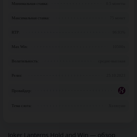
Минимальная ставка:
0.5 монеты
Максимальная ставка:
75 монет
RTP:
96.93%
Max Win:
10500x
Волатильность:
средне-высокая
Релиз:
25.10.2023
Провайдер:
Тема слота:
Хэллоуин
Joker Lanterns Hold and Win — обзор