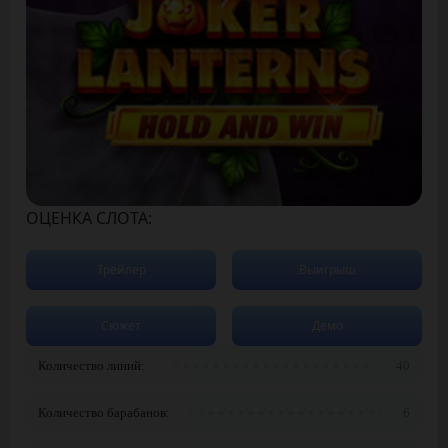
ОЦЕНКА СЛОТА:
Трейлер
Выигрыш
Сюжет
Демо
Количество линий:
40
Количество барабанов:
6