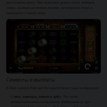
расположены внизу. Они позволяют делать спины, выбирать
ставку, включать различные режимы, активировать бонус и
переходить в главное меню.
Символы и выплаты
В Joker Lanterns Hold and Win присутствуют такие изображения:
Слива, виноград, вишня и арбуз
. Это самые
низкооплачиваемые изображения. Комбинация из трех