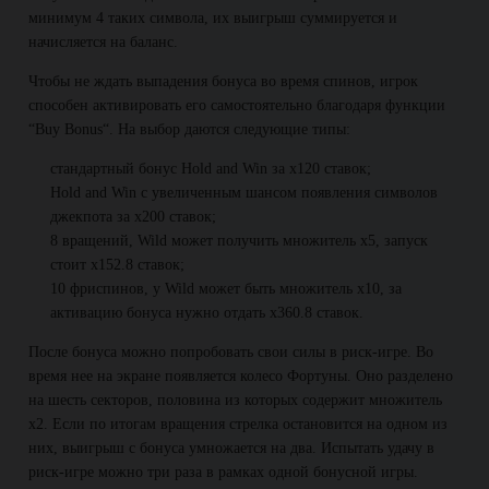
минимум 4 таких символа, их выигрыш суммируется и
начисляется на баланс.
Чтобы не ждать выпадения бонуса во время спинов, игрок
способен активировать его самостоятельно благодаря функции
“Buy Bonus“. На выбор даются следующие типы:
стандартный бонус Hold and Win за x120 ставок;
Hold and Win с увеличенным шансом появления символов
джекпота за x200 ставок;
8 вращений, Wild может получить множитель x5, запуск
стоит x152.8 ставок;
10 фриспинов, у Wild может быть множитель x10, за
активацию бонуса нужно отдать x360.8 ставок.
После бонуса можно попробовать свои силы в риск-игре. Во
время нее на экране появляется колесо Фортуны. Оно разделено
на шесть секторов, половина из которых содержит множитель
x2. Если по итогам вращения стрелка остановится на одном из
них, выигрыш с бонуса умножается на два. Испытать удачу в
риск-игре можно три раза в рамках одной бонусной игры.