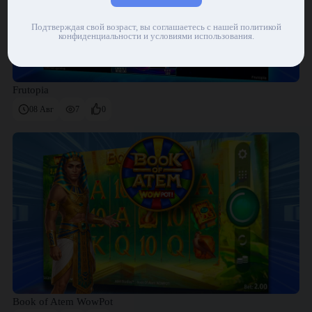
Подтверждая свой возраст, вы соглашаетесь с нашей политикой
конфиденциальности и условиями использования.
Frutopia
08 Авг
7
0
Book of Atem WowPot