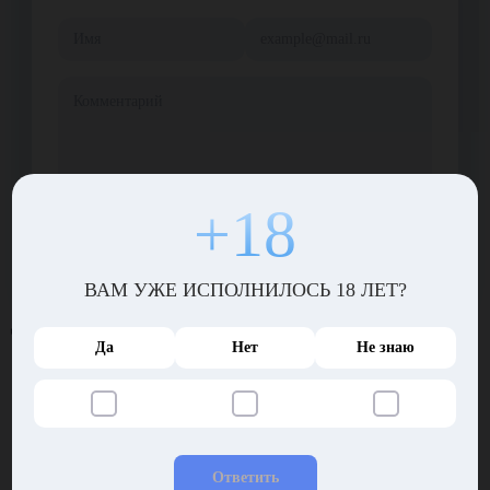
+18
ВАМ УЖЕ ИСПОЛНИЛОСЬ 18 ЛЕТ?
Другие видео
Да
Нет
Не знаю
Ответить