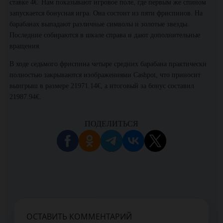
ставке 4€. Нам показывают игровое поле, где первым же спином
запускается бонусная игра. Она состоит из пяти фриспинов. На
барабанах выпадают различные символы и золотые звезды.
Последние собираются в шкале справа и дают дополнительные
вращения.
В ходе седьмого фриспина четыре средних барабана практически
полностью закрываются изображениями Cashpot, что приносит
выигрыш в размере 21971.14€, а итоговый за бонус составил
21987.94€.
ПОДЕЛИТЬСЯ
ОСТАВИТЬ КОММЕНТАРИЙ