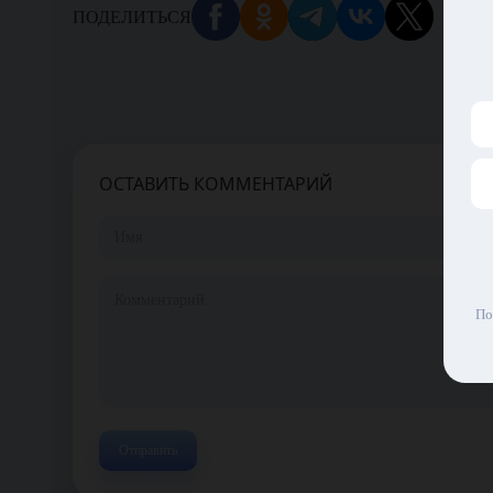
ПОДЕЛИТЬСЯ
ОСТАВИТЬ КОММЕНТАРИЙ
По