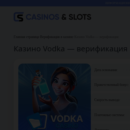
ИНФОРМАЦИОННО
Главная страница
•
Верификация в казино
•
Казино Vodka — верификация
Казино Vodka — верификация
Дата основания:
Приветственный бонус:
Скорость вывода:
Платежные системы:
Лицензии: