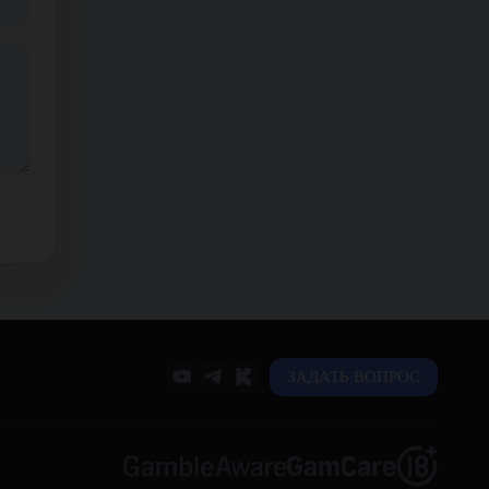
ЗАДАТЬ ВОПРОС