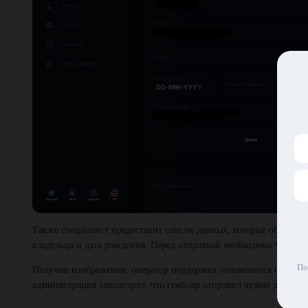
Также специалист предоставит список данных, которые обязате
владельца и дата рождения. Перед отправкой необходимо убедить
По
Получив изображения, оператор поддержки ознакомится с ними.
администрация заподозрит, что гемблер отправил чужие докумен