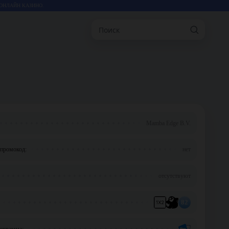
ОНЛАЙН КАЗИНО.
Поиск
Mamba Edge B.V.
 промокод:
нет
отсутствуют
82
рограмма: