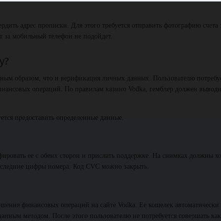
дить адрес прописки. Для этого требуется отправить фотографию счета
ет за мобильный телефон не подойдет.
у?
ным образом, что и верификация личных данных. Пользователю потребу
инансовых операций. По правилам казино Vodka, гемблер должен выводи
ется предоставить определенные данные.
фировать ее с обеих сторон и прислать поддержке. На снимках должны х
последние цифры номера. Код CVC можно закрыть.
ршения финансовых операций на сайте Vodka. Ее кошелек автоматически
данным методом. После этого пользователю не потребуется совершать ка