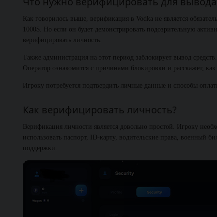
Что нужно верифицировать для вывода
Как говорилось выше, верификация в Vodka не является обязатель
1000$. Но если он будет демонстрировать подозрительную актив
верифицировать личность.
Также администрация на этот период заблокирует вывод средств.
Оператор ознакомится с причинами блокировки и расскажет, как
Игроку потребуется подтвердить личные данные и способы оплаты
Как верифицировать личность?
Верификация личности является довольно простой. Игроку необ
использовать паспорт, ID-карту, водительские права, военный б
поддержки.