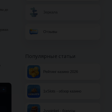
ва до
Зеркала
ержки.
Отзывы
Популярные статьи
о
Рейтинг казино 2026
1xSlots - обзор казино
Jvspinbet - бонусы