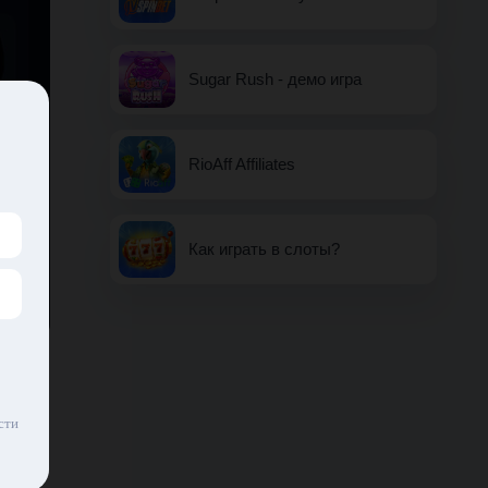
Sugar Rush - демо игра
RioAff Affiliates
Как играть в слоты?
ть ФИО
сти