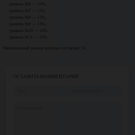
уровень №6 — 10%;
уровень №7 — 11%;
уровень №8 — 12%;
уровень №9 — 13%;
уровень №10 — 14%;
уровень №11 — 15%.
Минимальный размер кешбэка составляет 1€.
ОСТАВИТЬ КОММЕНТАРИЙ