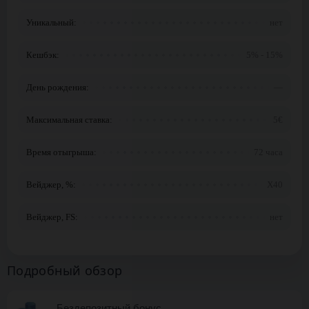
Уникальный:
нет
Кешбэк:
5% - 15%
День рождения:
—
Максимальная ставка:
5€
Время отыгрыша:
72 часа
Вейджер, %:
X40
Вейджер, FS:
нет
Подробный обзор
Бездепозитный бонус