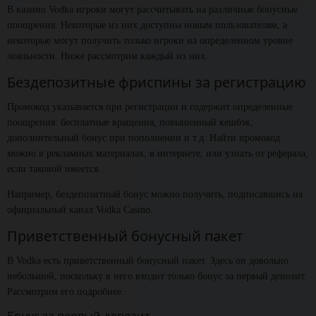
В казино Vodka игроки могут рассчитывать на различные бонусные
поощрения. Некоторые из них доступны новым пользователям, а
некоторые могут получить только игроки на определенном уровне
лояльности. Ниже рассмотрим каждый из них.
Бездепозитные фриспины за регистрацию
Промокод указывается при регистрации и содержит определенные
поощрения: бесплатные вращения, повышенный кешбэк,
дополнительный бонус при пополнении и т.д. Найти промокод
можно в рекламных материалах, в интернете, или узнать от реферала,
если таковой имеется.
Например, бездепозитный бонус можно получить, подписавшись на
официальный канал Vodka Casino.
Приветственный бонусный пакет
В Vodka есть приветственный бонусный пакет. Здесь он довольно
небольшой, поскольку в него входит только бонус за первый депозит.
Рассмотрим его подробнее.
Бонус за первый депозит