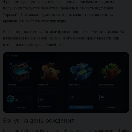
Фриспины доступны сразу после пополнения баланса. Для их
получения требуется перейти в профиль и открыть подраздел
“промо”. Там можно будет посмотреть количество доступных
вращений и выбрать слот для игры.
Выигрыш, полученный в ходе фриспинов, не требует отыгрыша. Он
начисляется на основной баланс, и его можно сразу вывести или
использовать для дальнейшей игры.
Бонус на день рождения
В казино Vodka есть бонус, который выдается в день рождения. Чтобы