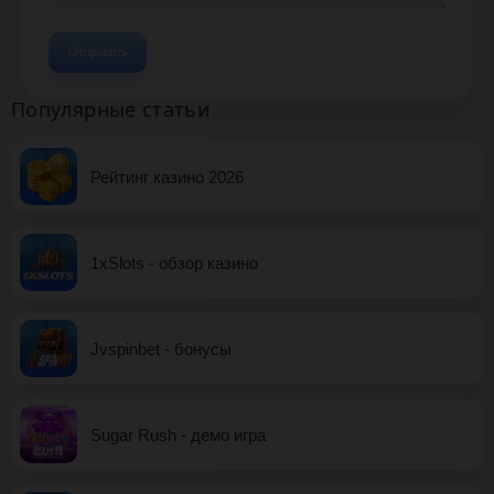
Популярные статьи
Рейтинг казино 2026
1xSlots - обзор казино
Jvspinbet - бонусы
Sugar Rush - демо игра