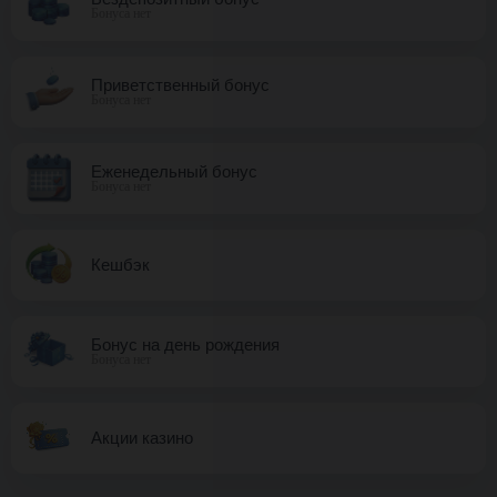
Бонуса нет
Приветственный бонус
Бонуса нет
Еженедельный бонус
Бонуса нет
Кешбэк
Бонус на день рождения
Бонуса нет
Акции казино