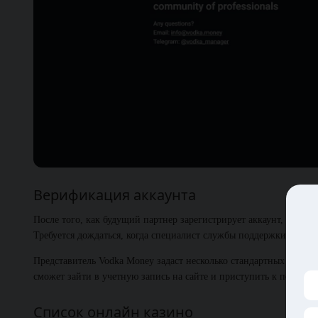
Верификация аккаунта
После того, как будущий партнер зарегистрирует аккаунт, начнет
Требуется дождаться, когда специалист службы поддержки свяжет
Представитель Vodka Money задаст несколько стандартных вопрос
сможет зайти в учетную запись на сайте и приступить к полноце
Список онлайн казино