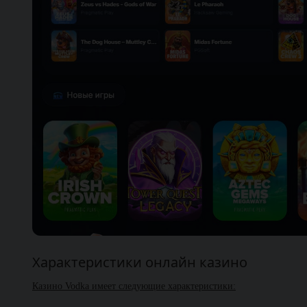
Характеристики онлайн казино
Казино Vodka имеет следующие характеристики: