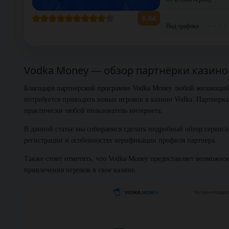
9.04
Вид трафика
Vodka Money — обзор партнёрки казино
Благодаря партнерской программе Vodka Money любой желающий 
потребуется приводить новых игроков в казино Vodka. Партнерка 
практически любой пользователь интернета.
В данной статье мы собираемся сделать подробный обзор сервиса
регистрации и особенностях верификации профиля партнера.
Также стоит отметить, что Vodka Money предоставляет возможно
привлечения игроков в свое казино.