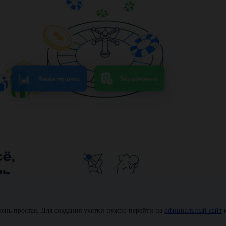
ень простая. Для создания учетки нужно перейти на
официальный сайт