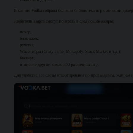
В казино Vodka собрана большая библиотека игр с живыми диле
Любители азарта смогут поиграть в следующие жанры:
покер;
блэк джек;
рулетка;
Wheel-игры (Crazy Time, Monopoly, Stock Market и т.д.);
баккара;
и многие другие: около 800 различных игр.
Для удобства все слоты отсортированы по провайдерам, жанрам 