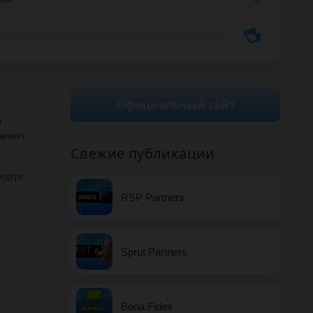
Официальный сайт
о
 может
Свежие публикации
цедуре
RSP Partners
Sprut Partners
Bona Fides