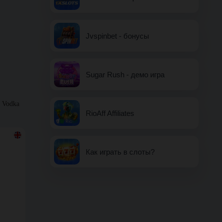
Jvspinbet - бонусы
Sugar Rush - демо игра
 Vodka
RioAff Affiliates
Как играть в слоты?