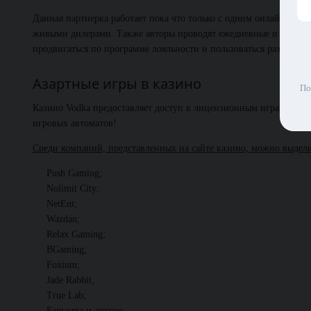
Данная партнерка работает пока что только с одним онлайн казин
живыми дилерами. Также авторы проводят ежедневные и еженед
продвигаться по программе лояльности и пользоваться различны
Азартные игры в казино
По
Казино Vodka предоставляет доступ к лицензионным играм от 81 
игровых автоматов!
Среди компаний, представленных на сайте казино, можно выдели
Push Gaming;
Nolimit City;
NetEnt;
Wazdan;
Relax Gaming;
BGaming;
Foxium;
Jade Rabbit;
True Lab;
Fantasma и другие.