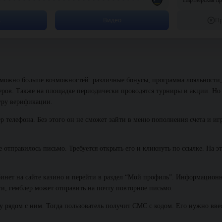
ь
Видео
П
к можно больше возможностей: различные бонусы, программа лояльности,
еров. Также на площадке периодически проводятся турниры и акции. Но
уру верификации.
 телефона. Без этого он не сможет зайти в меню пополнения счета и игр
е отправилось письмо. Требуется открыть его и кликнуть по ссылке. На э
инет на сайте казино и перейти в раздел “Мой профиль”. Информацион
ти, гемблер может отправить на почту повторное письмо.
у рядом с ним. Тогда пользователь получит СМС с кодом. Его нужно вве