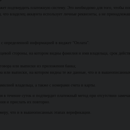
жет подтвердить платежную систему. Это необходимо для того, чтобы по
ся, что владелец аккаунта использует личные реквизиты, а не принадлежа
о с определенной информацией в виджет “Оплата”:
цевой стороны, на котором видны фамилия и имя владельца, срок действ
говора или выписки из приложения банка;
ра или выписки, на котором видны те же данные, что и в вышеописанны
милией владельца, а также с номерами счета и карты.
 в течение суток и подтвердит платежный метод при отсутствии замеча
ния и прислать их повторно.
змеру, что и в вышеописанных этапах верификации.