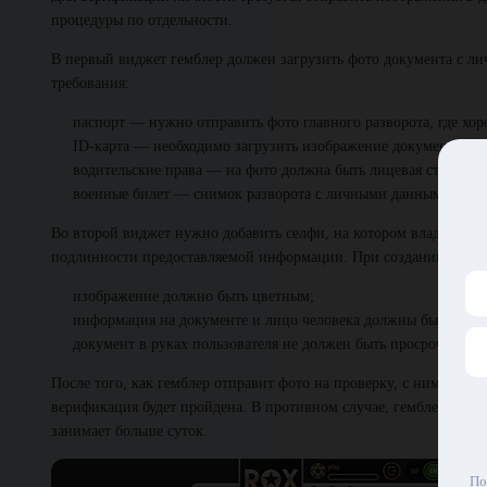
процедуры по отдельности.
В первый виджет гемблер должен загрузить фото документа с ли
требования:
паспорт — нужно отправить фото главного разворота, где хо
ID-карта — необходимо загрузить изображение документа с д
водительские права — на фото должна быть лицевая сторона 
военные билет — снимок разворота с личными данными влад
Во второй виджет нужно добавить селфи, на котором владелец 
подлинности предоставляемой информации. При создании фото 
изображение должно быть цветным;
информация на документе и лицо человека должны быть хорош
документ в руках пользователя не должен быть просрочен.
После того, как гемблер отправит фото на проверку, с ними оз
верификация будет пройдена. В противном случае, гемблеру потр
занимает больше суток.
По