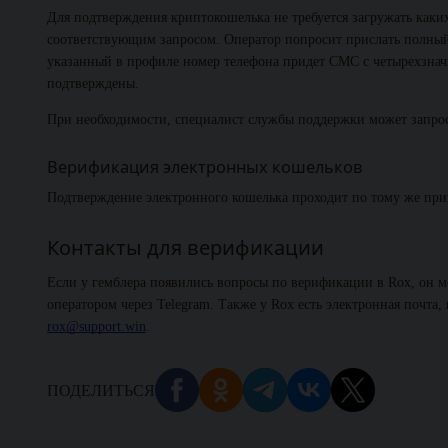
Для подтверждения криптокошелька не требуется загружать каки
соответствующим запросом. Оператор попросит прислать полный 
указанный в профиле номер телефона придет СМС с четырехзначн
подтверждены.
При необходимости, специалист службы поддержки может запр
Верификация электронных кошельков
Подтверждение электронного кошелька проходит по тому же при
Контакты для верификации
Если у гемблера появились вопросы по верификации в Rox, он мо
оператором через Telegram. Также у Rox есть электронная почта
rox@support.win
.
ПОДЕЛИТЬСЯ