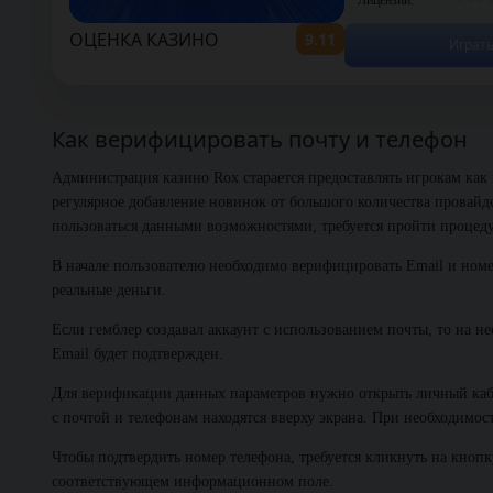
ОЦЕНКА КАЗИНО
9.11
Играт
Как верифицировать почту и телефон
Администрация казино Rox старается предоставлять игрокам ка
регулярное добавление новинок от большого количества провайд
пользоваться данными возможностями, требуется пройти процед
В начале пользователю необходимо верифицировать Email и номер
реальные деньги.
Если гемблер создавал аккаунт с использованием почты, то на не
Email будет подтвержден.
Для верификации данных параметров нужно открыть личный каб
с почтой и телефонам находятся вверху экрана. При необходимос
Чтобы подтвердить номер телефона, требуется кликнуть на кнопк
соответствующем информационном поле.