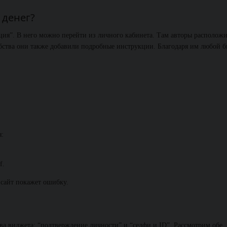
 денег?
ия”. В него можно перейти из личного кабинета. Там авторы располож
обства они также добавили подробные инструкции. Благодаря им любой б
я:
f.
 сайт покажет ошибку.
ва виджета: “подтверждение личности” и “селфи и ID”. Рассмотрим обе