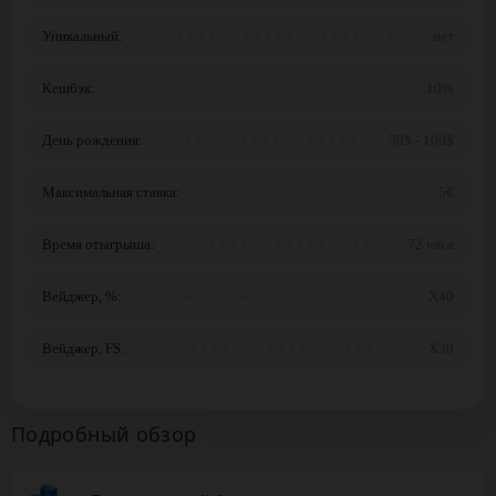
Уникальный:
нет
Кешбэк:
10%
День рождения:
50$ - 100$
Максимальная ставка:
5€
Время отыгрыша:
72 часа
Вейджер, %:
X40
Вейджер, FS:
X30
Подробный обзор