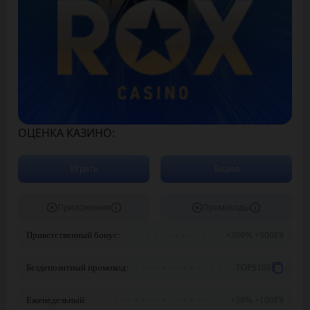
ОЦЕНКА КАЗИНО:
Играть
Видео
Приложения
Промокоды
Приветственный бонус:
+300% +500FS
Бездепозитный промокод:
TOPS100
Еженедельный:
+50% +100FS