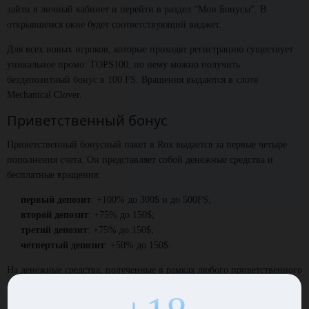
зайти в личный кабинет и перейти в раздел “Мои Бонусы”. В
открывшемся окне будет соответствующий виджет.
Для всех новых игроков, которые проходят регистрацию существует
уникальное промо: TOPS100, по нему можно получить
бездепозитный бонус в 100 FS. Вращения выдаются в слоте
Mechanical Clover.
Приветственный бонус
Приветственный бонусный пакет в Rox выдается за первые четыре
пополнения счета. Он представляет собой денежные средства и
бесплатные вращения:
первый депозит
: +100% до 300$ и до 500FS;
второй депозит
: +75% до 150$;
третий депозит
: +75% до 150$;
четвертый депозит
: +50% до 150$.
На денежные средства, полученные в рамках любого приветственного
бонуса, накладывается вейджер x40. На выигрыш с фриспинов —
x30.