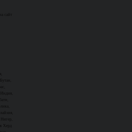
на сайт
я,
Бутан,
ас,
 Индия,
бати,
блика,
лайзия,
 Нигер,
ов Херд