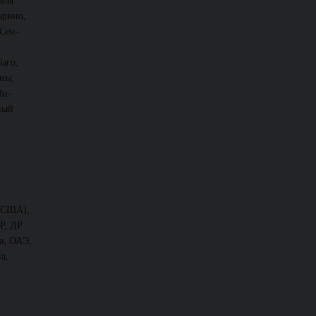
вая
арино,
 Сен-
аго,
ины,
Ян-
ный
 (США),
Р, ДР
а, ОАЭ,
а,