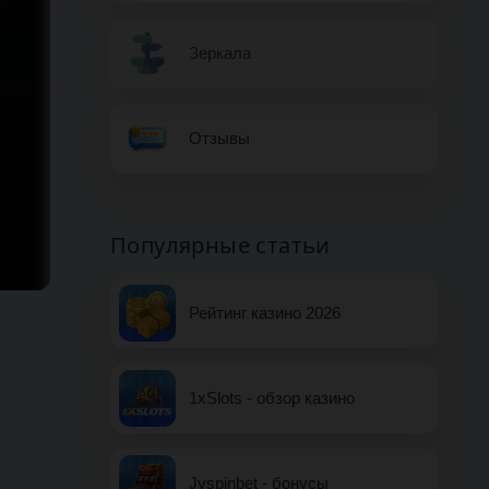
Зеркала
Отзывы
Популярные статьи
Рейтинг казино 2026
1xSlots - обзор казино
Jvspinbet - бонусы