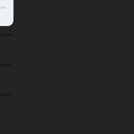
сти
м низу
ые
и игрок
ходимо
оздать