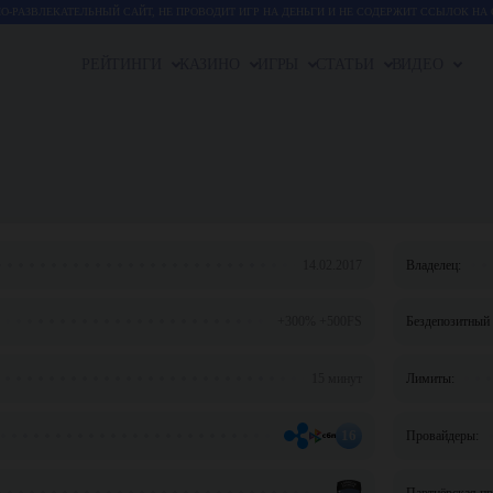
-РАЗВЛЕКАТЕЛЬНЫЙ САЙТ, НЕ ПРОВОДИТ ИГР НА ДЕНЬГИ И НЕ СОДЕРЖИТ ССЫЛОК НА 
РЕЙТИНГИ
КАЗИНО
ИГРЫ
СТАТЬИ
ВИДЕО
14.02.2017
Владелец:
+300% +500FS
Бездепозитный
15 минут
Лимиты:
16
Провайдеры:
Партнёрская п