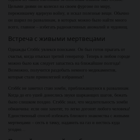
Целыми днями он колесил на своем фургоне по миру,
пережившему ядерную войну, и искал полезные вещи. Обычно
он шарил по развалинам, в которых можно было найти много
всего, главное – избегать радиоактивных аномалий и чудовищ.
Встреча с живыми мертвецами
Однажды Стэббс увлекся поисками. Он был готов прыгать от
счастья, когда отыскал третий генератор. Теперь в любом городе
можно было как следует запастись на ближайшие полгода!
Возможно, получится раздобыть немного медикаментов,
которые стали привилегией избранных!
Стэббс не заметил стаю зомби, приближавшуюся к развалинам.
Когда до его ушей донеслись звуки шаркающих шагов, бежать
было слишком поздно. Стэббс знал, что медлительность зомби
обманчива: если они захотят, то легко догонят любого человека!
Единственный способ избежать близкого знакомства с живыми
мертвецами – сесть в тачку, надавить на газ и нестись куда
угодно…