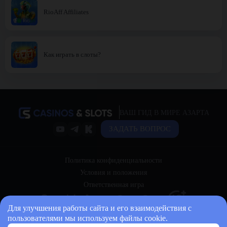
RioAff Affiliates
Как играть в слоты?
ВАШ ГИД В МИРЕ АЗАРТА
ЗАДАТЬ ВОПРОС
Политика конфиденциальности
Условия и положения
Ответственная игра
Для улучшения работы сайта и его взаимодействия с
пользователями мы используем файлы cookie.
© 2026 casinos-and-slots.bet Все права защищены.