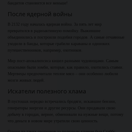
бандитов становится все меньше!
После ядерной войны
В 2132 году началась ядерная война. За пять лет мир
превратился в радиоактивную помойку. Выжившие
объединились и построили подобия городов. А самые отчаянные
уходили в банды, которые грабили караваны и одиноких
путешественников, например, охотников.
Мир пост-апокалипсиса кишел разными чудовищами. Самым
опасными были зомби, которые, как правило, охотились стаями.
Мертвецы предпочитали теплое мясо – они особенно любили
мозги живых людей.
Искатели полезного хлама
В пустошах нередко встречались бродяги, искавшие бензин,
генераторы энергии и другие ресурсы. Они продавали свою
добычу в городах, вернее, обменивали на нужные вещи, потому
что деньги в новом мире утратили свою ценность.
Одним из таких охотников за полезным хламом был Стэббс.