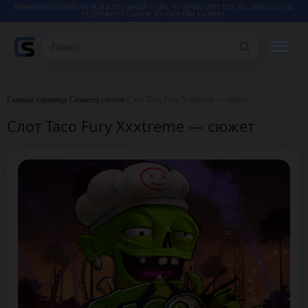
ИНФОРМАЦИОННО-РАЗВЛЕКАТЕЛЬНЫЙ САЙТ, НЕ ПРОВОДИТ ИГР НА ДЕНЬГИ И НЕ
СОДЕРЖИТ ССЫЛОК НА ОНЛАЙН КАЗИНО.
Поиск
РЕЙТИНГИ
Главная страница
•
Сюжеты слотов
•
Слот Taco Fury Xxxtreme — сюжет
Слот Taco Fury Xxxtreme — сюжет
КАЗИНО
ИГРЫ
СТАТЬИ
ВИДЕО