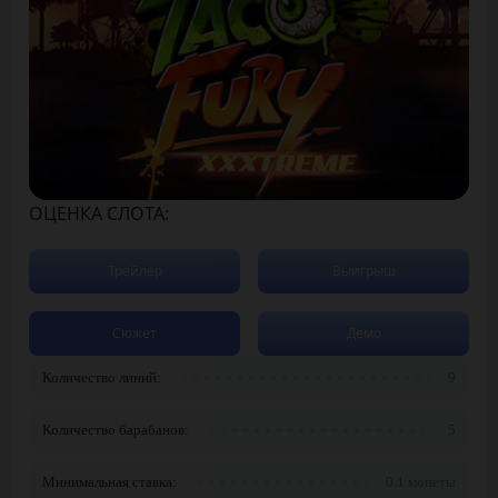
ОЦЕНКА СЛОТА:
Трейлер
Выигрыш
Сюжет
Демо
Количество линий:
9
Количество барабанов:
5
Минимальная ставка:
0.1 монеты