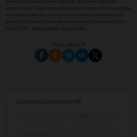
Внезапно мертвеца сбивает грузовик, и на фоне появляется
логотип слота. Далее авторы показывают игровое поле, на котором
по очереди выпадают специальные символы и применяют свои
функции. В финале ролика мы видим покупку бонусной игры и
работу Wild с выигрышными множителями.
ПОДЕЛИТЬСЯ
ОСТАВИТЬ КОММЕНТАРИЙ