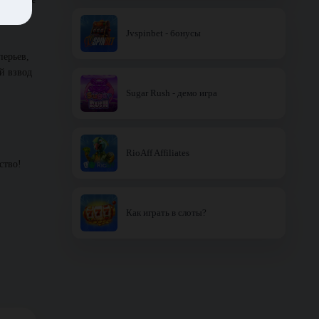
ираясь
Jvspinbet - бонусы
перьев,
й взвод
Sugar Rush - демо игра
RioAff Affiliates
ство!
Как играть в слоты?