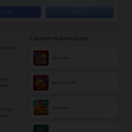
Сюжет
Демо
Свежие публикации
х родное
Hot Scatter
сятки
Hot Fruits 100
ашки
Fruits First
 всегда
рошо!