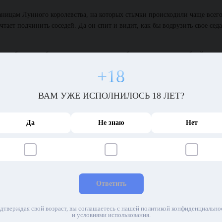
ницам Лунного королевства, на которых стычки происходили чаще всего
тает подчинить соседей. Да он спит и видит, как бы водрузить свое сед
а позаботился о безопасности, окружив любимую страну волшебной стено
зные чудовища – одни приходят сами по себе, других же подсылает неуг
+18
ВАМ УЖЕ ИСПОЛНИЛОСЬ 18 ЛЕТ?
лись с командиром лунных войск, который рассказал им, как идут дела 
Да
Не знаю
Нет
хся едва ли не каждый день. Огромные хищники нападали на солдат, а и
равы на глазах у остальных сородичей. В любом случае никто из этих не
всего, уже нет в живых.
 считал, что этих тварей создал король Страны грозовых туч, желая в оч
самом деле, это не так уж и важно, главное – уничтожить врага!
Ответить
дтверждая свой возраст, вы соглашаетесь с нашей политикой конфиденциально
и условиями использования.
го короля. Они надеялись поскорее увидеть стаю грифонов и вскоре их