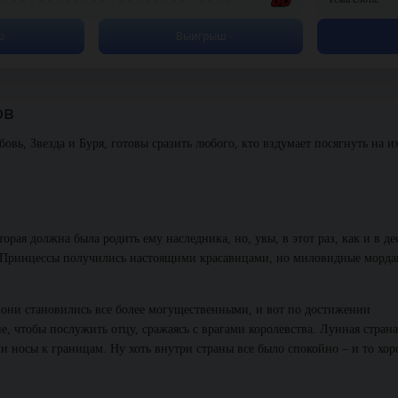
р
Выигрыш
ов
вь, Звезда и Буря, готовы сразить любого, кто вздумает посягнуть на и
орая должна была родить ему наследника, но, увы, в этот раз, как и в де
х! Принцессы получились настоящими красавицами, но миловидные морд
они становились все более могущественными, и вот по достижении
, чтобы послужить отцу, сражаясь с врагами королевства. Лунная страна
ли носы к границам. Ну хоть внутри страны все было спокойно – и то хо