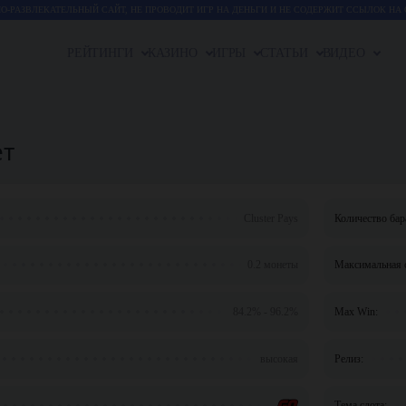
-РАЗВЛЕКАТЕЛЬНЫЙ САЙТ, НЕ ПРОВОДИТ ИГР НА ДЕНЬГИ И НЕ СОДЕРЖИТ ССЫЛОК НА 
РЕЙТИНГИ
КАЗИНО
ИГРЫ
СТАТЬИ
ВИДЕО
ет
Cluster Pays
Количество бар
0.2 монеты
Максимальная с
84.2% - 96.2%
Max Win:
высокая
Релиз:
Тема слота: