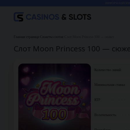
ИНФОРМАЦИОННО
Главная страница
•
Сюжеты слотов
•
Слот Moon Princess 100 — сюжет
Слот Moon Princess 100 — сюж
Количество линий:
Минимальная ставка:
RTP:
Волатильность:
Провайдер: