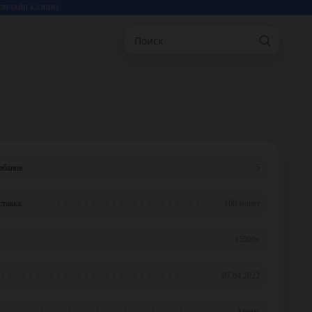
ОНЛАЙН КАЗИНО.
Поиск
абанов:
5
тавка:
100 монет
15000x
07.04.2022
Аниме