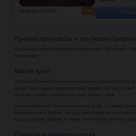
ОЦЕНКА СЛОТА:
7.96
Трейле
Лунные принцессы и сто белых грифон
Лунные принцессы отправились в путешествие. Три сестры – Любо
королевство!
Магия луны
Правителя Лунного королевства несказанно огорчила супруга, кот
других, она подарила любимому мужу дочерей. Да, сразу трои
оказались слабым утешением для отца, убитого горем.
Лунные принцессы обладали волшебной силой. С каждым годом 
совершеннолетия Любовь, Звезда и Буря отправились в странствие
казалась соседям лакомым кусочком, поэтому они частенько сова
Происки коварного соседа