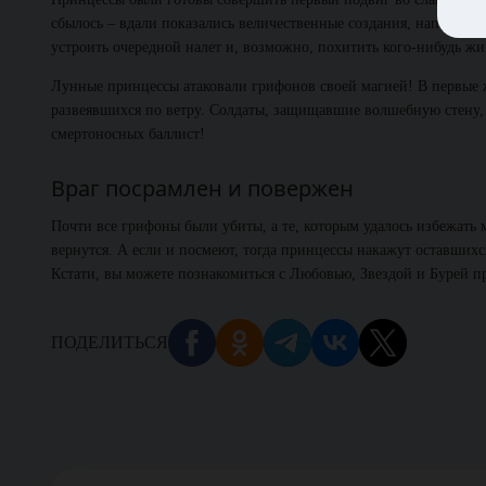
сбылось – вдали показались величественные создания, напомин
устроить очередной налет и, возможно, похитить кого-нибудь ж
Лунные принцессы атаковали грифонов своей магией! В первые 
развеявшихся по ветру. Солдаты, защищавшие волшебную стену, 
смертоносных баллист!
Враг посрамлен и повержен
Почти все грифоны были убиты, а те, которым удалось избежать м
вернутся. А если и посмеют, тогда принцессы накажут оставших
Кстати, вы можете познакомиться с Любовью, Звездой и Бурей пр
ПОДЕЛИТЬСЯ