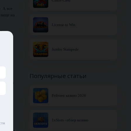
Castle Cash
. А все
алище на
License to Win
й.
омонный
Jumbo Stampede
– вроде
Популярные статьи
ногда и
счастных
Рейтинг казино 2026
ередной
1xSlots - обзор казино
сти
 желание