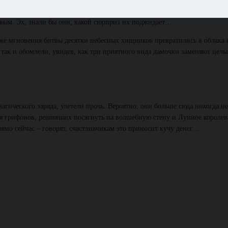
ающие огромных птиц. Небесные хищники летели к волшебной стене, соб
ивым. Эх, знали бы они, какой сюрприз их поджидает…
же мгновения битвы десятки небесных хищников превратились в облака 
так и обомлели, увидев, как три приятного вида дамочки заменяют целы
агического заряда, улетели прочь. Вероятно, они больше сюда никогда не
ся грифонов, решивших посягнуть на волшебную стену и Лунное королев
ямо сейчас – говорят, счастливчикам это приносит кучу денег…