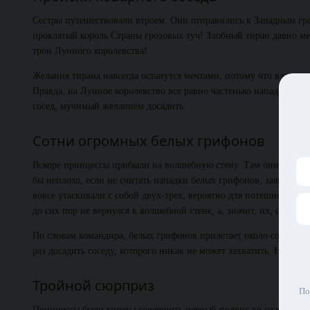
Сестры путешествовали втроем. Они отправились к Западным гра
проклятый король Страны грозовых туч! Злобный тиран давно меч
трон Лунного королевства!
Желания тирана навсегда останутся мечтами, потому что владык
Правда, на Лунное королевство все равно частенько нападают ра
сосед, мучимый желанием досадить.
Сотни огромных белых грифонов
Вскоре принцессы прибыли на волшебную стену. Там они встрети
бы неплохо, если не считать нападки белых грифонов, заявлявши
вовсе утаскивали с собой двух-трех, вероятно для потешной расп
до сих пор не вернулся к волшебной стене, а, значит, их, скорее 
По словам командира, белых грифонов прилетает около сотни. Он
раз досадить соседу, которого никак не может захватить. Но, на 
Тройной сюрприз
По
Принцессы были готовы совершить первый подвиг во славу Лунно