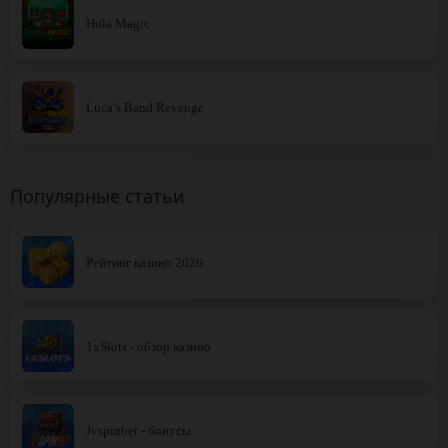
Hula Magic
Luca’s Band Revenge
Популярные статьи
Рейтинг казино 2026
1xSlots - обзор казино
Jvspinbet - бонусы