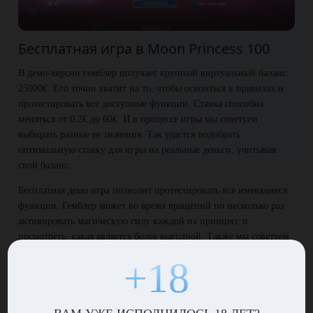
Бесплатная игра в Moon Princess 100
В демо-версии гемблер получает крупный виртуальный баланс:
25000€. Его точно хватит на то, чтобы освоиться в правилах и
протестировать все доступные функции. Ставка способна
меняться от 0.2€ до 60€. И в процессе игры мы советуем
выбирать разные ее значения. Так удастся подобрать
оптимальную ставку для игры на реальные деньги, учитывая
свой баланс.
Бесплатная демо игра позволит протестировать все имеющиеся
функции. Гемблер может во время вращений по несколько раз
активировать магическую силу каждой из принцесс и
посмотреть, какая является более выгодной. Также мы советуем
обратить внимание на выигрышный множитель и постараться
+18
дойти до как можно большего значения.
Бонус в Moon Princess 100 нельзя купить за ставки. Он
активируется только при полном заполнении индикатора.