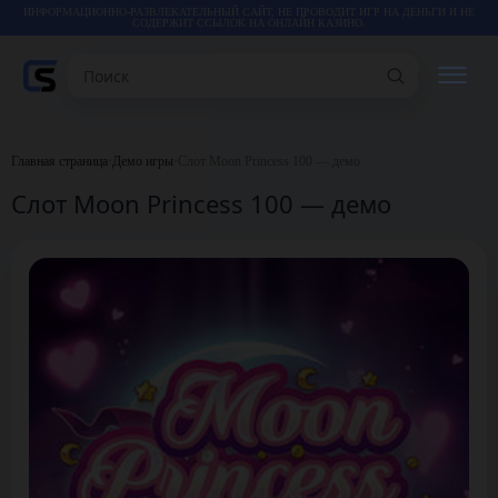
ИНФОРМАЦИОННО-РАЗВЛЕКАТЕЛЬНЫЙ САЙТ, НЕ ПРОВОДИТ ИГР НА ДЕНЬГИ И НЕ
СОДЕРЖИТ ССЫЛОК НА ОНЛАЙН КАЗИНО.
Поиск
РЕЙТИНГИ
Главная страница
•
Демо игры
•
Слот Moon Princess 100 — демо
Слот Moon Princess 100 — демо
КАЗИНО
ИГРЫ
СТАТЬИ
ВИДЕО