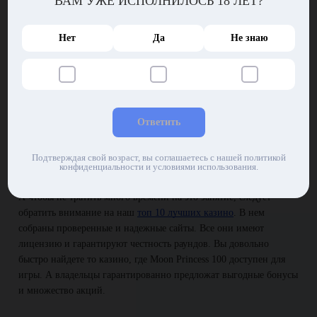
ВАМ УЖЕ ИСПОЛНИЛОСЬ 18 ЛЕТ?
Гемблер может прикинуть, сколько в среднем вращений
необходимо для запуска фриспинов.
Нет
Да
Не знаю
Слот Moon Princess 100 на реальные
деньги
Если Вы решили сыграть в Moon Princess 100 на реальные
деньги, следует зайти в подходящее казино. Далеко не на
Ответить
каждом сайте автомат присутствует в библиотеке. Поэтому с
поиском могут возникнуть трудности. Однако отыскать
площадку, где Moon Princess 100 доступен в списке игр, все-таки
Подтверждая свой возраст, вы соглашаетесь с нашей политикой
конфиденциальности и условиями использования.
реально.
А чтобы не тратить много времени на это занятие, следует
обратить внимание на наш
топ 10 лучших казино
. В нем
собраны проверенные и надежные сайты. Все они имеют
лицензию и гарантируют честность раундов. Вы довольно
быстро найдете то казино, где Moon Princess 100 доступен для
игры. А владельцы гарантированно предложат выгодные бонусы
и множество акций.