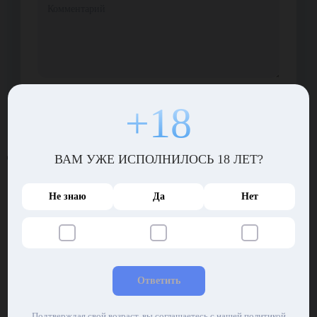
+18
Другие видео
ВАМ УЖЕ ИСПОЛНИЛОСЬ 18 ЛЕТ?
Не знаю
Да
Нет
Ответить
Подтверждая свой возраст, вы соглашаетесь с нашей политикой