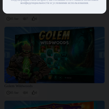
конфиденциальности и условиями использования.
Golden Railway Journey
05 Авг
7
0
Golem Wildwoods
05 Авг
8
0