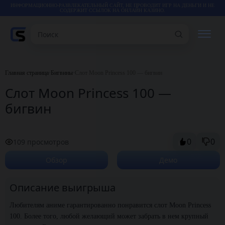
ИНФОРМАЦИОННО-РАЗВЛЕКАТЕЛЬНЫЙ САЙТ, НЕ ПРОВОДИТ ИГР НА ДЕНЬГИ И НЕ
СОДЕРЖИТ ССЫЛОК НА ОНЛАЙН КАЗИНО.
Поиск
РЕЙТИНГИ
Главная страница
•
Бигвины
•
Слот Moon Princess 100 — бигвин
Слот Moon Princess 100 —
КАЗИНО
бигвин
ИГРЫ
0
0
109 просмотров
СТАТЬИ
Обзор
Демо
Описание выигрыша
ВИДЕО
Любителям аниме гарантированно понравится слот Moon Princess
100. Более того, любой желающий может забрать в нем крупный