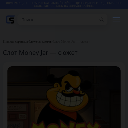
ИНФОРМАЦИОННО-РАЗВЛЕКАТЕЛЬНЫЙ САЙТ, НЕ ПРОВОДИТ ИГР НА ДЕНЬГИ И НЕ
СОДЕРЖИТ ССЫЛОК НА ОНЛАЙН КАЗИНО.
Поиск
РЕЙТИНГИ
Главная страница
•
Сюжеты слотов
•
Слот Money Jar — сюжет
Слот Money Jar — сюжет
КАЗИНО
ИГРЫ
СТАТЬИ
ВИДЕО