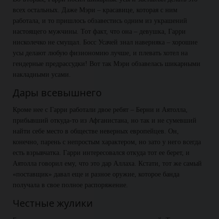
всех остальных. Даже Мэри – красавице, которая с ним
работала, и то пришлось обзавестись одним из украшений
настоящего мужчины. Тот факт, что она – девушка, Гарри
нисколечко не смущал. Босс Усачей знал наверняка – хорошие
усы делают любую физиономию лучше, и плевать хотел на
гендерные предрассудки! Вот так Мэри обзавелась шикарными
накладными усами.
Дары всевышнего
Кроме нее с Гарри работали двое ребят – Берни и Аятолла,
прибывший откуда-то из Афганистана, но так и не сумевший
найти себе место в обществе неверных европейцев. Он,
конечно, парень с непростым характером, но зато у него всегда
есть взрывчатка. Гарри интересовался откуда тот ее берет, и
Аятолла говорил ему, что это дар Аллаха. Кстати, тот же самый
«поставщик» давал еще и разное оружие, которое банда
получала в свое полное распоряжение.
Честные жулики