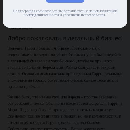
Началась заварушка, закончилась для Усачей почти бескровно,
если не считать раны Берни, который словил пулю. К счастью
Подтверждая свой возраст, вы соглашаетесь с нашей политикой
для него, ранение оказалось неопасным. Пуля прошла на вылет.
конфиденциальности и условиями использования.
Оставалось только дождаться, когда в теле Берни зарастет
лишняя дырка.
Добро пожаловать в легальный бизнес!
Конечно, Гарри понимал, что рано или поздно его с
подельниками посадят или убьют. Усачами нужно было перейти
в легальный бизнес или хотя бы серый, чтобы не пришлось
воевать со всякими Бородачами. Ребята скинулись и открыли
казино. Основная доля капитала принадлежала Гарри, остальные
вложились на гораздо более малые суммы, однако тоже имели
право на прибыль.
Казино было, что называется, для народа – простое заведение
без роскоши и лоска. Обычно на входе гостей встречали Гарри и
Мэри. И да, на работу ей приходилось клеить накладные усы.
Все деньги казино хранились в банках, но не в коммерческих, в
стеклянных, которым Гарри доверял гораздо больше.
Собственно, что тут рассказывать – Вы же можете сами