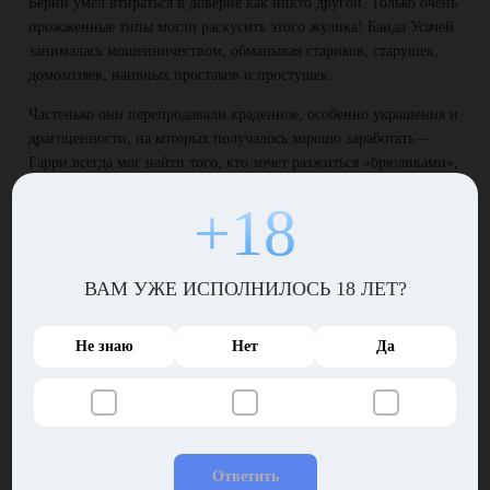
Берни умел втираться в доверие как никто другой. Только очень
прожженные типы могли раскусить этого жулика! Банда Усачей
занималась мошенничеством, обманывая стариков, старушек,
домохозяек, наивных простаков и простушек.
Частенько они перепродавали краденное, особенно украшения и
драгоценности, на которых получалось хорошо заработать –
Гарри всегда мог найти того, кто хочет разжиться «брюликами»,
цепочками, колечками или ювелирными изделиями подороже и
+18
готов как следует заплатить.
Бородатые беспредельщики
ВАМ УЖЕ ИСПОЛНИЛОСЬ 18 ЛЕТ?
Бизнес шел просто отлично, пока не появились Бородачи. Они
нагло работали на территории Гарри, посылая того к чертовой
бабушке вместе со всей бандой. Пришлось решать вопрос с
Не знаю
Нет
Да
помощью даров Аллаха, которых у Аятоллы было просто
завались! Гарри предлагал боссу проклятых бородачей решить
вопрос мирно. Банды встретились, но диалог получился
контрпродуктивным – наглые Бородачи хотели забрать
территорию себе.
Ответить