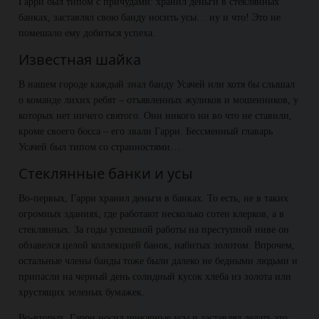
Гарри был типом с причудами: хранил деньги в стеклянных
банках, заставлял свою банду носить усы… ну и что! Это не
помешало ему добиться успеха.
Известная шайка
В нашем городе каждый знал банду Усачей или хотя бы слышал
о команде лихих ребят – отъявленных жуликов и мошенников, у
которых нет ничего святого. Они никого ни во что не ставили,
кроме своего босса – его звали Гарри. Бессменный главарь
Усачей был типом со странностями…
Стеклянные банки и усы
Во-первых, Гарри хранил деньги в банках. То есть, не в таких
огромных зданиях, где работают несколько сотен клерков, а в
стеклянных. За годы успешной работы на преступной ниве он
обзавелся целой коллекцией банок, набитых золотом. Впрочем,
остальные члены банды тоже были далеко не бедными людьми и
припасли на черный день солидный кусок хлеба из золота или
хрустящих зеленых бумажек.
Во-вторых, Гарри носил шикарные усы и заставлял делать это