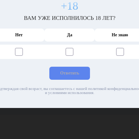
+18
ВАМ УЖЕ ИСПОЛНИЛОСЬ 18 ЛЕТ?
Нет
Да
Не знаю
Ответить
дтверждая свой возраст, вы соглашаетесь с нашей политикой конфиденциально
и условиями использования.