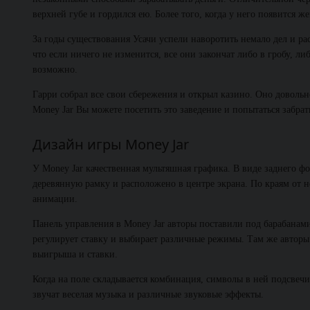
верхней губе и гордился ею. Более того, когда у него появится же
За годы существования Усачи успели наворотить немало дел и р
что если ничего не изменится, все они закончат либо в гробу, л
возможно.
Гарри собрал все свои сбережения и открыл казино. Оно довольн
Money Jar Вы можете посетить это заведение и попытаться забр
Дизайн игры Money Jar
У Money Jar качественная мультяшная графика. В виде заднего ф
деревянную рамку и расположено в центре экрана. По краям от
анимации.
Панель управления в Money Jar авторы поставили под барабанам
регулирует ставку и выбирает различные режимы. Там же автор
выигрыша и ставки.
Когда на поле складывается комбинация, символы в ней подсвеч
звучат веселая музыка и различные звуковые эффекты.