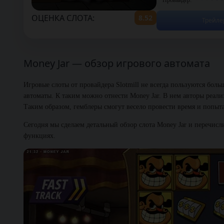
ОЦЕНКА СЛОТА:
8.52
Трейле
Money Jar — обзор игрового автомата
Игровые слоты от провайдера Slotmill не всегда пользуются бол
автоматы. К таким можно отнести Money Jar. В нем авторы реал
Таким образом, гемблеры смогут весело провести время и попыт
Сегодня мы сделаем детальный обзор слота Money Jar и перечис
функциях.