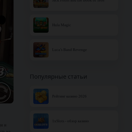
Jack Potter and the Book of Teos
Hula Magic
Luca’s Band Revenge
Популярные статьи
Рейтинг казино 2026
1xSlots - обзор казино
ми и
сть на