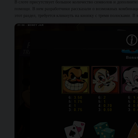
В слоте присутствует большое количество символов и дополните
помощи. В нем разработчики рассказали о возможных комбинация
этот раздел, требуется кликнуть на кнопку с тремя полосками.