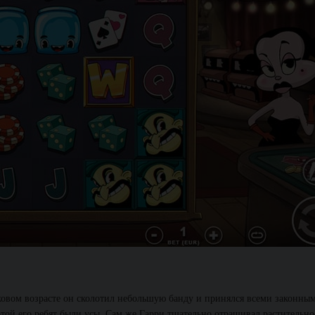
ковом возрасте он сколотил небольшую банду и принялся всеми законны
той его ребят были усы. Сам же Гарри тщательно отращивал растительно