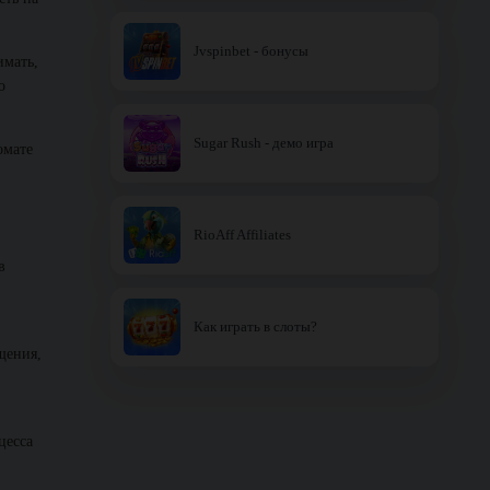
Jvspinbet - бонусы
имать,
о
Sugar Rush - демо игра
омате
RioAff Affiliates
в
Как играть в слоты?
щения,
цесса