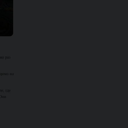
ко раз
одимо на
е, где
 Они