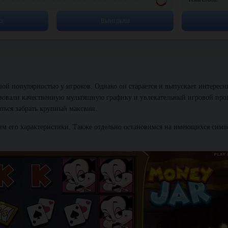
р
Выигрыш
ьшой популярностью у игроков. Однако он старается и выпускает интересн
изовали качественную мультяшную графику и увлекательный игровой про
аться забрать крупный максвин.
лим его характеристики. Также отдельно остановимся на имеющихся симв