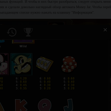
льных функций. И чтобы в них быстро разобраться, следует открыть мен
х и сделали довольно наглядный обзор автомата Money Jar. Чтобы пере
 В выпадающем списке нужно нажать на клавишу “Информация”.