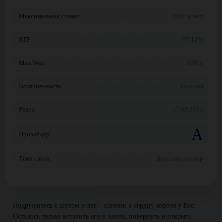
Максимальная ставка:
2000 монет
RTP:
97.12%
Max Win:
3000x
Волатильность:
высокая
Релиз:
17.08.2023
Провайдер:
Тема слота:
Девушка джокер
Подружитесь с шутом и все – ключик к сердцу короля у Вас!
Осталось только вставить его в замок, повернуть и открыть