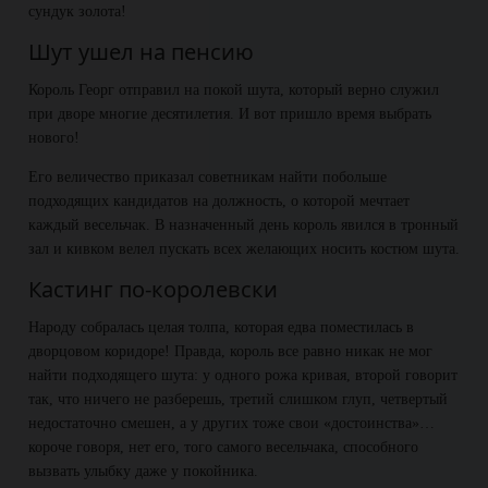
сундук золота!
Шут ушел на пенсию
Король Георг отправил на покой шута, который верно служил
при дворе многие десятилетия. И вот пришло время выбрать
нового!
Его величество приказал советникам найти побольше
подходящих кандидатов на должность, о которой мечтает
каждый весельчак. В назначенный день король явился в тронный
зал и кивком велел пускать всех желающих носить костюм шута.
Кастинг по-королевски
Народу собралась целая толпа, которая едва поместилась в
дворцовом коридоре! Правда, король все равно никак не мог
найти подходящего шута: у одного рожа кривая, второй говорит
так, что ничего не разберешь, третий слишком глуп, четвертый
недостаточно смешен, а у других тоже свои «достоинства»…
короче говоря, нет его, того самого весельчака, способного
вызвать улыбку даже у покойника.