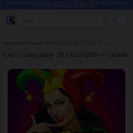
ИНФОРМАЦИОННО-РАЗВЛЕКАТЕЛЬНЫЙ САЙТ, НЕ ПРОВОДИТ ИГР НА ДЕНЬГИ И НЕ
СОДЕРЖИТ ССЫЛОК НА ОНЛАЙН КАЗИНО.
Поиск
РЕЙТИНГИ
Главная страница
•
Сюжеты слотов
•
Слот Lucky Joker 20 Extra Gifts — сюжет
Слот Lucky Joker 20 Extra Gifts — сюжет
КАЗИНО
ИГРЫ
СТАТЬИ
ВИДЕО