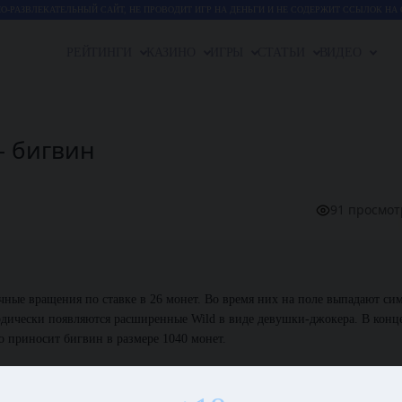
-РАЗВЛЕКАТЕЛЬНЫЙ САЙТ, НЕ ПРОВОДИТ ИГР НА ДЕНЬГИ И НЕ СОДЕРЖИТ ССЫЛОК НА 
РЕЙТИНГИ
КАЗИНО
ИГРЫ
СТАТЬИ
ВИДЕО
 — бигвин
91 просмот
ычные вращения по ставке в 26 монет. Во время них на поле выпадают си
иодически появляются расширенные Wild в виде девушки-джокера. В конц
о приносит бигвин в размере 1040 монет.