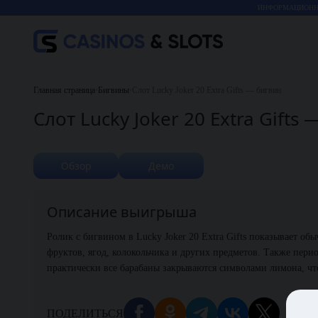
ИНФОРМАЦИОННО
Главная страница
•
Бигвины
•
Слот Lucky Joker 20 Extra Gifts — бигвин
Слот Lucky Joker 20 Extra Gifts
Обзор
Демо
Описание выигрыша
Ролик с бигвином в Lucky Joker 20 Extra Gifts показывает об
фруктов, ягод, колокольчика и других предметов. Также пер
практически все барабаны закрываются символами лимона, чт
ПОДЕЛИТЬСЯ