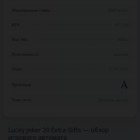
Максимальная ставка:
2000 монет
RTP:
97.12%
Max Win:
3000x
Волатильность:
высокая
Релиз:
17.08.2023
Провайдер:
Тема слота:
Девушка джокер
Lucky Joker 20 Extra Gifts — обзор
игрового автомата