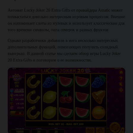
Автомат Lucky Joker 20 Extra Gifts от провайдера Amatic может
похвастаться довольно интересным игровым процессом. Внешне
он напоминает слоты из нулевых и использует классические для
того времени символы, типа семерок и разных фруктов.
Однако разработчики добавили в него несколько интересных
дополнительных функций, помогающих получить солидный
выигрыш. В данной статье мы сделаем обзор игры Lucky Joker
20 Extra Gifts и поговорим о ее возможностях.