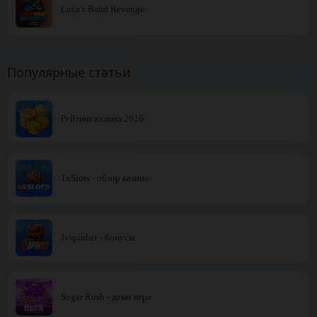
Luca’s Band Revenge
Популярные статьи
Рейтинг казино 2026
1xSlots - обзор казино
Jvspinbet - бонусы
Sugar Rush - демо игра