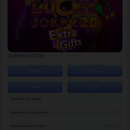
ОЦЕНКА СЛОТА:
Трейлер
Выигрыш
Сюжет
Демо
Количество линий:
20
Количество барабанов:
5
Минимальная ставка:
20 монет