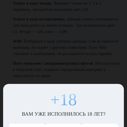
Scatter в виде звезды
. Выпадает только на 1, 3 и 5
барабанах, трехкратное выпадение дает x20.
Scatter в виде колокольчика
. Данный символ оплачивается
при выпадении на любой позиции. Три изображения дают
x3, четыре — x20, пять — x100.
Wild
. Изображен в виде девушки-джокера. Сам не приносит
выигрыш, но играет с другими символами. Если Wild
участвует в комбинации, он расширяется на весь барабан.
Пять символов с подарками разных цветов
. Используются
в бонусной игре, содержат определенный выигрыш в
зависимости от цвета.
В меню помощи можно посмотреть ценность каждой
+18
комбинации символов. Там же авторы сделали простой и
понятный обзор автомата Lucky Joker 20 Extra Gifts.
ВАМ УЖЕ ИСПОЛНИЛОСЬ 18 ЛЕТ?