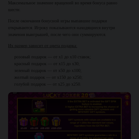
Максимальное значение вращений во время бонуса равно
шести.
После окончания бонусной игры выпавшие подарки
открываются. Игроку показываются находящиеся внутри
значения выигрышей, после чего они суммируются.
Их размер зависит от цвета подарка:
розовый подарок — от x1 до x10 ставок;
красный подарок — от x15 до x30;
зеленый подарок — от x50 до x100;
желтый подарок — от x150 до x250;
голубой подарок — от x25 до x250.