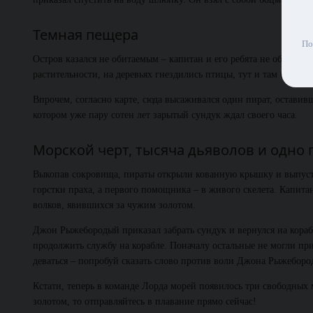
Темная пещера
По
Остров казался не обитаемым – капитан и его ребята не обнаруж
растительности, на деревьях гнездились птицы, тут и там бегали к
Впрочем, согласно карте, сюда высаживался один пират, оставив
котором уже пару сотен лет зарытый сундук ждал своего часа.
Морской черт, тысяча дьяволов и одно 
Выкопав сокровища, пираты открыли кованную крышку и выпусти
горстки праха, а первого помощника – в живого скелета. Капита
волков, явившихся за чужим золотом.
Джон Рыжебородый приказал забрать сундук и вернулся на кораб
продолжить службу на корабле. Поначалу остальные не могли прив
деваться – попробуй сказать слово против воли Джона Рыжеборо
Кстати, теперь в команде Лорда морей появилось три свободных
золотом, то отправляйтесь в плавание прямо сейчас!