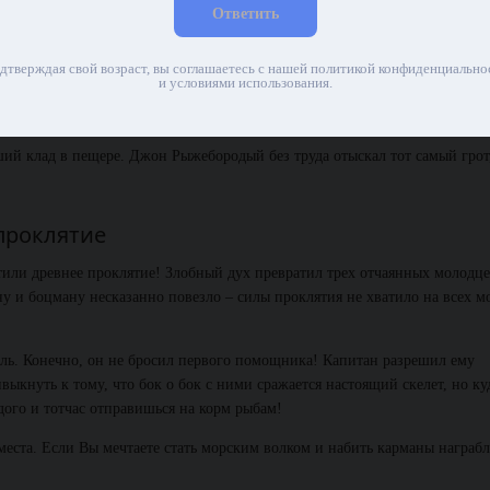
Ответить
дтверждая свой возраст, вы соглашаетесь с нашей политикой конфиденциально
и условиями использования.
или ни малейших следов присутствия людей. Кругом все утопало в
осули, и никаких признаков того, что тут когда-то ступала нога человека
ший клад в пещере. Джон Рыжебородый без труда отыскал тот самый грот
проклятие
ли древнее проклятие! Злобный дух превратил трех отчаянных молодце
ну и боцману несказанно повезло – силы проклятия не хватило на всех м
ль. Конечно, он не бросил первого помощника! Капитан разрешил ему
ыкнуть к тому, что бок о бок с ними сражается настоящий скелет, но ку
дого и тотчас отправишься на корм рыбам!
 места. Если Вы мечтаете стать морским волком и набить карманы награ