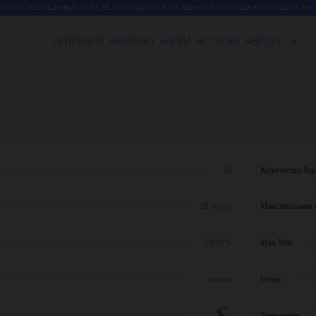
-РАЗВЛЕКАТЕЛЬНЫЙ САЙТ, НЕ ПРОВОДИТ ИГР НА ДЕНЬГИ И НЕ СОДЕРЖИТ ССЫЛОК НА 
РЕЙТИНГИ
КАЗИНО
ИГРЫ
СТАТЬИ
ВИДЕО
20
Количество бар
20 монет
Максимальная с
96.01%
Max Win:
низкая
Релиз:
Тема слота: