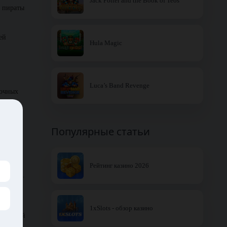
Jack Potter and the Book of Teos
е пираты
ей
Hula Magic
Luca’s Band Revenge
дочных
 и
Популярные статьи
Рейтинг казино 2026
нолично.
алить из
у.
1xSlots - обзор казино
ебородый