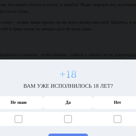
о том, что может спалить и каюту, и корабль! Видит морской бог, остальны
тел на их слова…
стене – хозяин лавки просил за нее всего десять пиастров! Казалось, в н
 себе в трюм никак не меньше двух бутылок рома.
правился в плавание, чтобы убивать, грабить и лишать чести добропоря
+18
удивление, когда капитан в одно прекрасное утро собрал всех на палубе
ВАМ УЖЕ ИСПОЛНИЛОСЬ 18 ЛЕТ?
Не знаю
Да
Нет
ь около недели времени и одна бочка рома, которую тот употребил еди
ак в прошлый раз, когда он выбежал из каюты, громко ругаясь, и начал п
К счастью, никто не пострадал, кроме пары акул, всплывших брюхом кверх
три дня корабль бросил якорь недалеко у Черепашьего острова. Джон Рыж
ервого помощника или троих ребят посмелее.