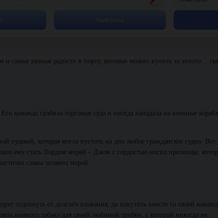
р
Выигрыш
ре и самые разные радости в порту, которые можно купить за золото… сы
го команда грабила торговые суда и иногда нападала на военные кораб
й пушкой, которая могла пустить на дно любое гражданское судно. Вот 
мешало ему стать Лордом морей – Джон с гордостью носил прозвище, кото
частичке славы хозяина морей.
ет отдохнуть от долгого плавания, да покутить вместе со своей команд
упить немного табака для своей любимой трубки, с которой никогда не