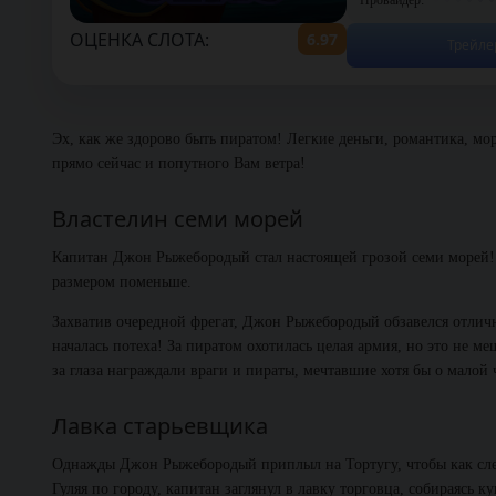
ОЦЕНКА СЛОТА:
6.97
Трейле
Эх, как же здорово быть пиратом! Легкие деньги, романтика, мо
прямо сейчас и попутного Вам ветра!
Властелин семи морей
Капитан Джон Рыжебородый стал настоящей грозой семи морей! Е
размером поменьше.
Захватив очередной фрегат, Джон Рыжебородый обзавелся отлично
началась потеха! За пиратом охотилась целая армия, но это не 
за глаза награждали враги и пираты, мечтавшие хотя бы о малой 
Лавка старьевщика
Однажды Джон Рыжебородый приплыл на Тортугу, чтобы как следу
Гуляя по городу, капитан заглянул в лавку торговца, собираясь к