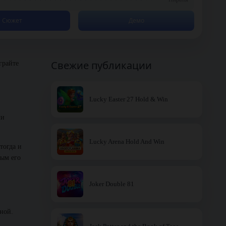
Сюжет
Демо
Свежие публикации
грайте
Lucky Easter 27 Hold & Win
ли
Lucky Arena Hold And Win
тогда и
рым его
Joker Double 81
ной.