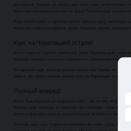
расставался. Говорят, он иногда даже спал с ней, не беспокоясь 
много раз предупреждали его, но Джон Рыжебородый плевать хо
Лорд морей купил у торговца мешок табака и карту, висевшую на 
никто ни сможет разобраться, кроме бывалого пирата, залившего
Курс на Черепаший остров!
И вот отдых на Тортуге закончился. Джон Рыжебородый снова от
женщин, имевших несчастье оказаться на захваченном корабле.
По-крайней мере, команда думала именно так! Каково же было их 
заявил, что теперь корабль держит курс на Черепаший остров…
Полный вперед!
Джон Рыжебородый расшифровал карту – на это ему потребовалос
Боцман даже опасался, не прилетит ли к капитану синяя чайка, к
пушек в морского дьявола, которого рядом не было и в помине. 
Капитан задал курс и время от времени сам стоял у руля. Через 
приказал спустить на воду шлюпку. Он взял с собой боцмана, п