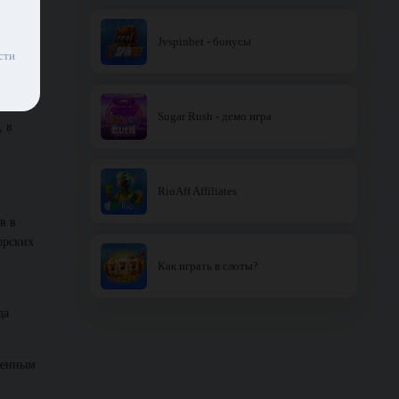
Jvspinbet - бонусы
сти
.
Sugar Rush - демо игра
, в
RioAff Affiliates
в в
орских
Как играть в слоты?
да
бленным