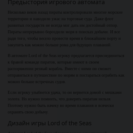
Предыстория игрового автомата
Несколько веков назад пираты контролировали многие морские
территории и наводили ужас на торговые суда. Даже флот
развитых государств не всегда мог дать им достойный отпор.
Пираты непрерывно бороздили моря в поисках добычи. И все
ради того, чтобы весело провести время в ближайшем порту и
закупить как можно больше рома для будущих плаваний.
В автомате Lord of the Seas игроку предлагается присоединиться
к бравой команде пиратов, которые имеют в своем
распоряжении резвый корабль. Вместе с ними он сможет
отправиться в путешествие по морям и постараться ограбить как
можно больше встречных судов.
Если игроку улыбнется удача, то он вернется домой с мешками
золота. Но нужно помнить, что доверять пиратам нельзя.
Поэтому нужно быть начеку во время плавания и всячески
охранять свою добычу.
Дизайн игры Lord of the Seas