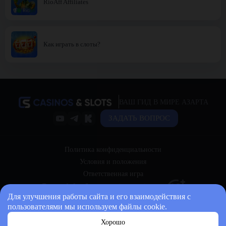
RioAff Affiliates
Как играть в слоты?
ВАШ ГИД В МИРЕ АЗАРТА
ЗАДАТЬ ВОПРОС
Политика конфиденциальности
Условия и положения
Ответственная игра
Для улучшения работы сайта и его взаимодействия с
пользователями мы используем файлы cookie.
© 2026 casinos-and-slots.bet Все права защищены.
Хорошо
info@casinos-and-slots.bet