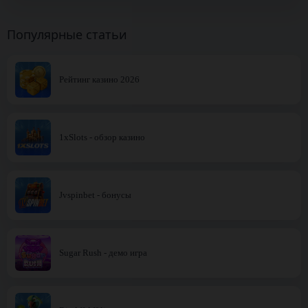
Популярные статьи
Рейтинг казино 2026
1xSlots - обзор казино
Jvspinbet - бонусы
Sugar Rush - демо игра