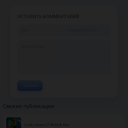
ОСТАВИТЬ КОММЕНТАРИЙ
Свежие публикации
Lucky Easter 27 Hold & Win