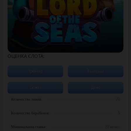
ОЦЕНКА СЛОТА:
Трейлер
Выигрыш
Сюжет
Демо
Количество линий:
20
Количество барабанов:
5
Минимальная ставка:
20 монет