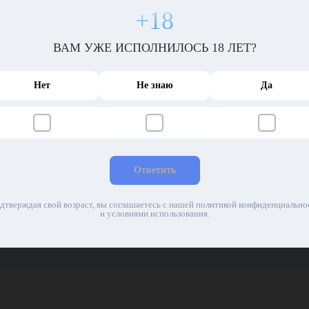
+18
ВАМ УЖЕ ИСПОЛНИЛОСЬ 18 ЛЕТ?
Нет
Не знаю
Да
Ответить
дтверждая свой возраст, вы соглашаетесь с нашей политикой конфиденциально
и условиями использования.