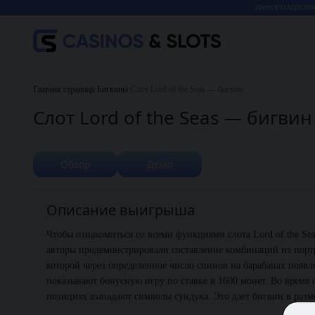
ИНФОРМАЦИОННО
Главная страница
•
Бигвины
•
Слот Lord of the Seas — бигвин
Слот Lord of the Seas — бигвин
Обзор
Демо
Описание выигрыша
Чтобы ознакомиться со всеми функциями слота Lord of the Sea
авторы продемонстрировали составление комбинаций из портр
которой через определенное число спинов на барабанах появ
показывают бонусную игру по ставке в 1600 монет. Во время 
позициях выпадают символы сундука. Это дает бигвин в разм