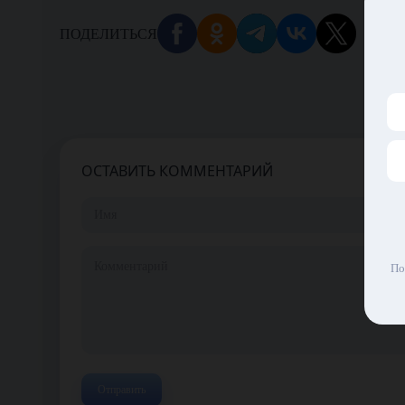
ПОДЕЛИТЬСЯ
ОСТАВИТЬ КОММЕНТАРИЙ
По