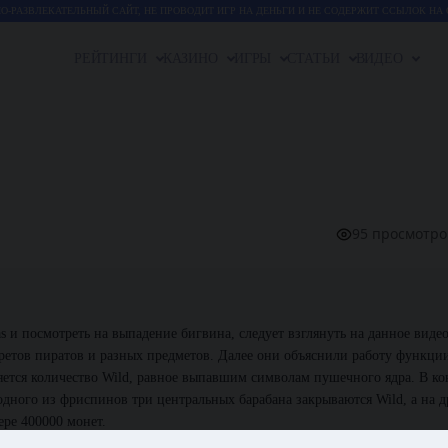
-РАЗВЛЕКАТЕЛЬНЫЙ САЙТ, НЕ ПРОВОДИТ ИГР НА ДЕНЬГИ И НЕ СОДЕРЖИТ ССЫЛОК НА 
РЕЙТИНГИ
КАЗИНО
ИГРЫ
СТАТЬИ
ВИДЕО
95 просмотро
s и посмотреть на выпадение бигвина, следует взглянуть на данное видео
етов пиратов и разных предметов. Далее они объяснили работу функции
ляется количество Wild, равное выпавшим символам пушечного ядра. В ко
одного из фриспинов три центральных барабана закрываются Wild, а на 
ере 400000 монет.