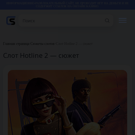
ИНФОРМАЦИОННО-РАЗВЛЕКАТЕЛЬНЫЙ САЙТ, НЕ ПРОВОДИТ ИГР НА ДЕНЬГИ И НЕ
СОДЕРЖИТ ССЫЛОК НА ОНЛАЙН КАЗИНО.
Поиск
РЕЙТИНГИ
Главная страница
•
Сюжеты слотов
•
Слот Hotline 2 — сюжет
Слот Hotline 2 — сюжет
КАЗИНО
ИГРЫ
СТАТЬИ
ВИДЕО