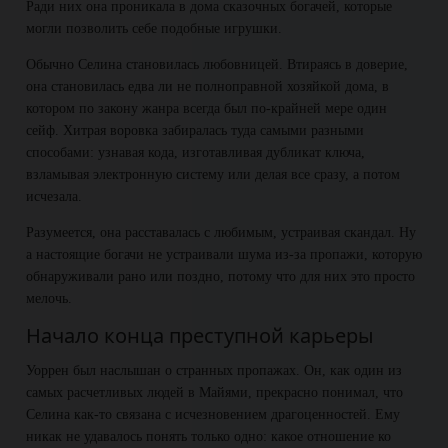
Ради них она проникала в дома сказочных богачей, которые
могли позволить себе подобные игрушки.
Обычно Селина становилась любовницей. Втираясь в доверие,
она становилась едва ли не полноправной хозяйкой дома, в
котором по закону жанра всегда был по-крайней мере один
сейф. Хитрая воровка забиралась туда самыми разными
способами: узнавая кода, изготавливая дубликат ключа,
взламывая электронную систему или делая все сразу, а потом
исчезала.
Разумеется, она расставалась с любимым, устраивая скандал. Ну
а настоящие богачи не устраивали шума из-за пропажи, которую
обнаруживали рано или поздно, потому что для них это просто
мелочь.
Начало конца преступной карьеры
Уоррен был наслышан о странных пропажах. Он, как один из
самых расчетливых людей в Майями, прекрасно понимал, что
Селина как-то связана с исчезновением драгоценностей. Ему
никак не удавалось понять только одно: какое отношение ко