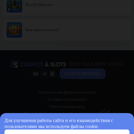
RioAff Affiliates
Как играть в слоты?
ВАШ ГИД В МИРЕ АЗАРТА
ЗАДАТЬ ВОПРОС
Политика конфиденциальности
Условия и положения
Ответственная игра
Для улучшения работы сайта и его взаимодействия с
пользователями мы используем файлы cookie.
© 2026 casinos-and-slots.bet Все права защищены.