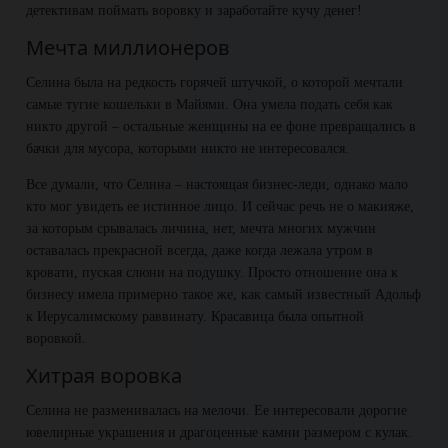
детективам поймать воровку и заработайте кучу денег!
Мечта миллионеров
Селина была на редкость горячей штучкой, о которой мечтали
самые тугие кошельки в Майями. Она умела подать себя как
никто другой – остальные женщины на ее фоне превращались в
бачки для мусора, которыми никто не интересовался.
Все думали, что Селина – настоящая бизнес-леди, однако мало
кто мог увидеть ее истинное лицо. И сейчас речь не о макияже,
за которым срывалась личина, нет, мечта многих мужчин
оставалась прекрасной всегда, даже когда лежала утром в
кровати, пуская слюни на подушку. Просто отношение она к
бизнесу имела примерно такое же, как самый известный Адольф
к Иерусалимскому раввинату. Красавица была опытной
воровкой.
Хитрая воровка
Селина не разменивалась на мелочи. Ее интересовали дорогие
ювелирные украшения и драгоценные камни размером с кулак.