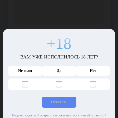
+18
Другие видео
ВАМ УЖЕ ИСПОЛНИЛОСЬ 18 ЛЕТ?
Не знаю
Да
Нет
Ответить
Подтверждая свой возраст, вы соглашаетесь с нашей политикой