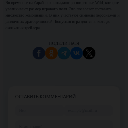
Во время нее на барабанах выпадают расширенные Wild, которые
увеличивают размер игрового поля. Это позволяет составить
множество комбинаций. В них участвуют символы персонажей и
различных драгоценностей. Бонусная игра длится вплоть до
окончания трейлера.
ПОДЕЛИТЬСЯ
ОСТАВИТЬ КОММЕНТАРИЙ