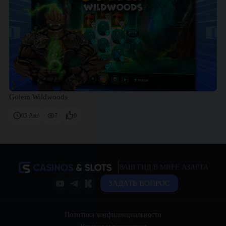
Golem Wildwoods
05 Авг
7
0
ВАШ ГИД В МИРЕ АЗАРТА
ЗАДАТЬ ВОПРОС
Политика конфиденциальности