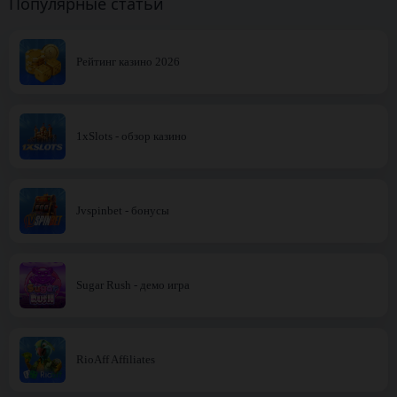
Популярные статьи
Рейтинг казино 2026
1xSlots - обзор казино
Jvspinbet - бонусы
Sugar Rush - демо игра
RioAff Affiliates