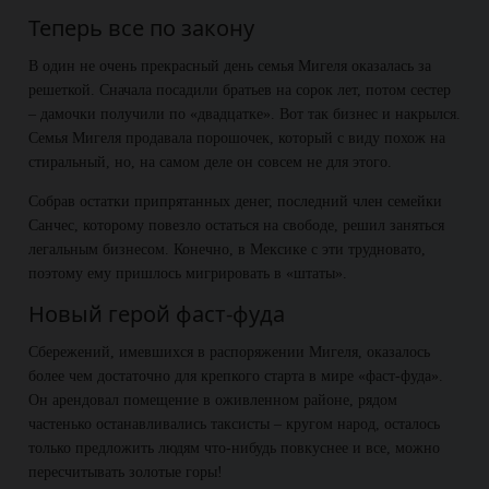
Теперь все по закону
В один не очень прекрасный день семья Мигеля оказалась за
решеткой. Сначала посадили братьев на сорок лет, потом сестер
– дамочки получили по «двадцатке». Вот так бизнес и накрылся.
Семья Мигеля продавала порошочек, который с виду похож на
стиральный, но, на самом деле он совсем не для этого.
Собрав остатки припрятанных денег, последний член семейки
Санчес, которому повезло остаться на свободе, решил заняться
легальным бизнесом. Конечно, в Мексике с эти трудновато,
поэтому ему пришлось мигрировать в «штаты».
Новый герой фаст-фуда
Сбережений, имевшихся в распоряжении Мигеля, оказалось
более чем достаточно для крепкого старта в мире «фаст-фуда».
Он арендовал помещение в оживленном районе, рядом
частенько останавливались таксисты – кругом народ, осталось
только предложить людям что-нибудь повкуснее и все, можно
пересчитывать золотые горы!