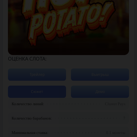
ОЦЕНКА СЛОТА:
Трейлер
Выигрыш
Сюжет
Демо
Количество линий:
Cluster Pays
Количество барабанов:
7
Минимальная ставка:
0.1 монеты