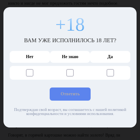
никто и нигде не мог предложить гостям нечто подобное.
Горячая картошка как живая!
+18
Благодаря соусу покойной бабули картошка получалась
великолепной! Люди просто обожали это блюдо и заказывали
его чаще, чем остальные гастрономические радости, вроде
ВАМ УЖЕ ИСПОЛНИЛОСЬ 18 ЛЕТ?
бургеров и салата.
Нет
Не знаю
Да
Казалось, готовая картошка оживает! На ней появлялось некое
подобие глаз и рта, расплывающегося в добродушной ухмылке.
Впрочем, некоторые экземпляры таращились на посетителей с
неприязнью, словно выражая свое несогласие с печальной
участью еды, к которой их приговорил повар. Но мнение
картошки никого не волнует даже в той стране, которая
Ответить
претендует на лавры международной обители демократии.
Чудесное блюда съедали, нахваливали и заказывали еще –
Подтверждая свой возраст, вы соглашаетесь с нашей политикой
именно на такой результат и рассчитывал Мигель.
конфиденциальности и условиями использования.
Вкусный обед и миллион долларов
Говорят, в горячей картошке можно найти золото! Вряд ли