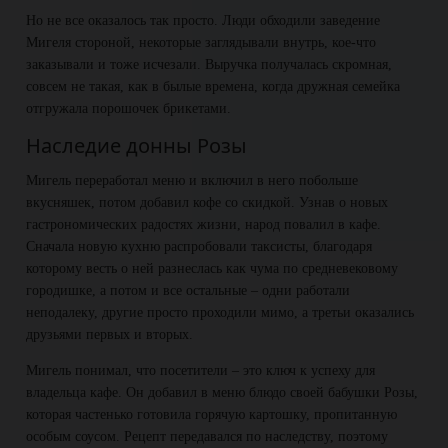
Но не все оказалось так просто. Люди обходили заведение
Мигеля стороной, некоторые заглядывали внутрь, кое-что
заказывали и тоже исчезали. Выручка получалась скромная,
совсем не такая, как в былые времена, когда дружная семейка
отгружала порошочек брикетами.
Наследие донны Розы
Мигель переработал меню и включил в него побольше
вкусняшек, потом добавил кофе со скидкой. Узнав о новых
гастрономических радостях жизни, народ повалил в кафе.
Сначала новую кухню распробовали таксисты, благодаря
которому весть о ней разнеслась как чума по средневековому
городишке, а потом и все остальные – одни работали
неподалеку, другие просто проходили мимо, а третьи оказались
друзьями первых и вторых.
Мигель понимал, что посетители – это ключ к успеху для
владельца кафе. Он добавил в меню блюдо своей бабушки Розы,
которая частенько готовила горячую картошку, пропитанную
особым соусом. Рецепт передавался по наследству, поэтому