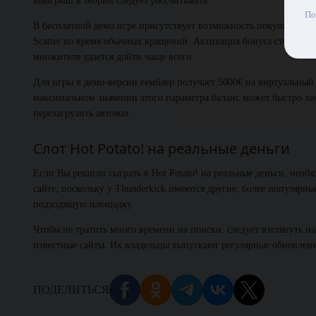
выигрыш в теории следует рассчитывать.
По
В бесплатной демо игре присутствует возможность покупки бону
Scatter во время обычных вращений. Активация бонуса стоит x100
множителя удается дойти чаще всего.
Для игры в демо-версии гемблер получает 5000€ на виртуальный 
максимальном значении этого параметра баланс может быстро зак
перезагрузить автомат.
Слот Hot Potato! на реальные деньги
Если Вы решили сыграть в Hot Potato! на реальные деньги, необ
сайте, поскольку у Thunderkick имеются другие, более популярн
подходящую площадку.
Чтобы не тратить много времени на поиски, следует взглянуть 
известные сайты. Их владельцы выпускают регулярные обновлен
ПОДЕЛИТЬСЯ