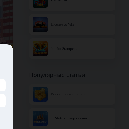
Castle Cash
License to Win
Jumbo Stampede
Популярные статьи
Рейтинг казино 2026
ластеры
1xSlots - обзор казино
акой