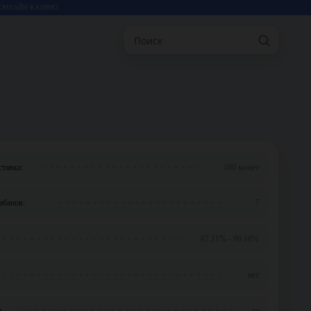
ОНЛАЙН КАЗИНО.
Поиск
тавка:
100 монет
абанов:
7
87.11% - 96.16%
нет
а
да