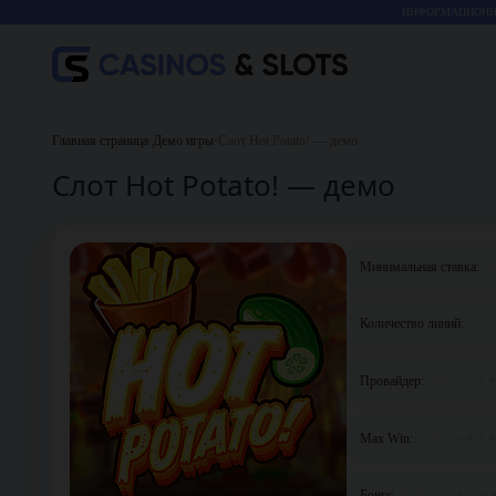
ИНФОРМАЦИОННО
Главная страница
•
Демо игры
•
Слот Hot Potato! — демо
Слот Hot Potato! — демо
Минимальная ставка:
Количество линий:
Провайдер:
Max Win:
Бонус