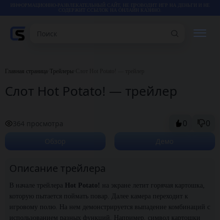
ИНФОРМАЦИОННО-РАЗВЛЕКАТЕЛЬНЫЙ САЙТ, НЕ ПРОВОДИТ ИГР НА ДЕНЬГИ И НЕ
СОДЕРЖИТ ССЫЛОК НА ОНЛАЙН КАЗИНО.
Поиск
РЕЙТИНГИ
Главная страница
•
Трейлеры
•
Слот Hot Potato! — трейлер
Слот Hot Potato! — трейлер
КАЗИНО
0
0
364 просмотра
ИГРЫ
Обзор
Демо
СТАТЬИ
Описание трейлера
ВИДЕО
В начале трейлера
Hot Potato!
на экране летит горячая картошка,
которую пытается поймать повар. Далее камера переходит к
игровому полю. На нем демонстрируется выпадение комбинаций с
использованием разных функций. Например, символ картошки