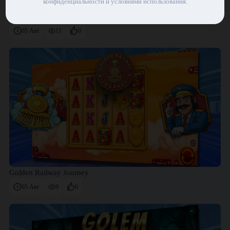
конфиденциальности и условиями использования.
Wolf Prime Diamond X Up
05 Авг
11
0
Golden Railway Journey
05 Авг
9
0