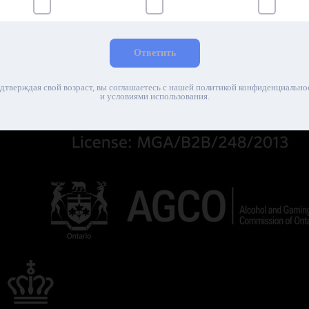
ует с 2015 года без перерывов — 10+ лет.
Ответить
дтверждая свой возраст, вы соглашаетесь с нашей политикой конфиденциально
и условиями использования.