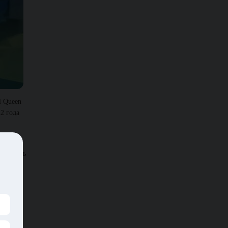
l Queen
22 года
ых серий
исимость
ционные