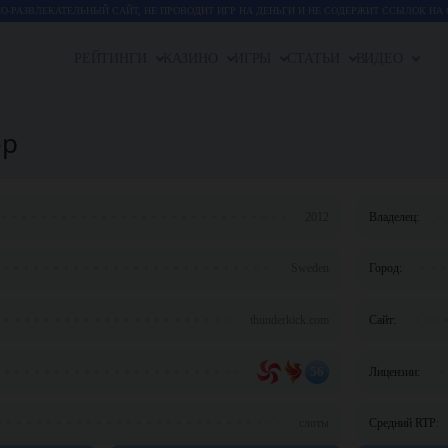
-РАЗВЛЕКАТЕЛЬНЫЙ САЙТ, НЕ ПРОВОДИТ ИГР НА ДЕНЬГИ И НЕ СОДЕРЖИТ ССЫЛОК НА 
РЕЙТИНГИ
КАЗИНО
ИГРЫ
СТАТЬИ
ВИДЕО
ор
2012
Владелец:
Sweden
Город:
thunderkick.com
Сайт:
56
Лицензии:
слоты
Средний RTP: