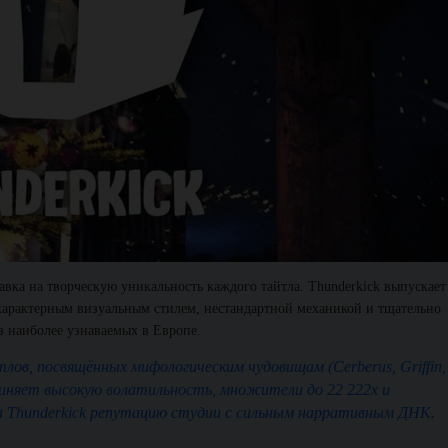
авка на творческую уникальность каждого тайтла. Thunderkick выпускает
 характерным визуальным стилем, нестандартной механикой и тщательно
з наиболее узнаваемых в Европе.
тлов, посвящённых мифологическим чудовищам (Cerberus
, Griffin
диняет высокую волатильность, множители до 22 222x
и
 Thunderkick
репутацию студии с сильным нарративным ДНК.