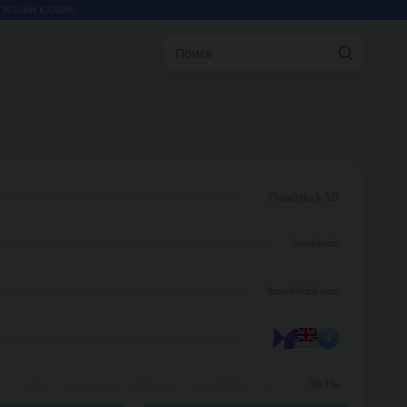
ОНЛАЙН КАЗИНО.
Поиск
Thunderkick AB
Stockholm
thunderkick.com
4
96.1%