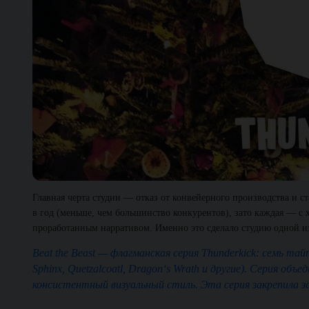
Главная черта студии — отказ от конвейерного производства и ст
в год (меньше, чем большинство конкурентов), зато каждая — с
проработанным нарративом. Именно это сделало студию одной и
Beat
the
Beast
— флагманская серия Thunderkick
: семь тай
Sphinx
, Quetzalcoatl
, Dragon
‘s
Wrath
и другие). Серия объе
консистентный визуальный стиль. Эта серия закрепила за