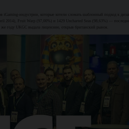
нов iGaming-индустрии, которые хотели сломать шаблонный подход к диз
il 2014), Fruit Warp (97,00%) и 1429 Uncharted Seas (98,63%) — последн
ом же году UKGC выдала лицензию, открыв британский рынок.