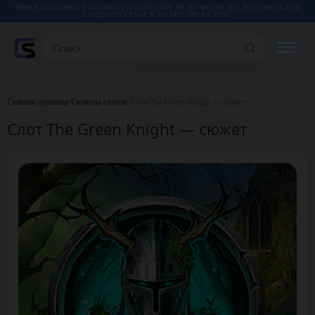
ИНФОРМАЦИОННО-РАЗВЛЕКАТЕЛЬНЫЙ САЙТ, НЕ ПРОВОДИТ ИГР НА ДЕНЬГИ И НЕ
СОДЕРЖИТ ССЫЛОК НА ОНЛАЙН КАЗИНО.
Поиск
РЕЙТИНГИ
Главная страница
•
Сюжеты слотов
•
Слот The Green Knight — сюжет
Слот The Green Knight — сюжет
КАЗИНО
ИГРЫ
СТАТЬИ
ВИДЕО