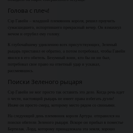
Голова с плеч!
Сэр Гавейн – младший племянник короля, решил проучить
сумасшедшего, испортившего прекрасный вечер. Он взмахнул
мечом и отрубил ему голову.
К глубочайшему удивлению всех присутствующих, Зеленый
рыцарь приставил ее обратно, а потом потребовал, чтобы Гавейн
явился в его обитель. Безумный воин, кто бы он ни был,
потребовал свое право на ответный удар и ускакал,
рассмеявшись.
Поиски Зеленого рыцаря
Сэр Гавейн не мог просто так оставить это дело. Когда речь идет
о чести, настоящий рыцарь не имеет права избегать дуэли!
Иначе он просто смерд, которому место рядом со свиньями.
На следующий день племянник короля Артура. отправился на
поиски обители Зеленого рыцаря. Вскоре он прибыл в поместье
Бертилак. Лорд, которому принадлежала эта земля, хорошо