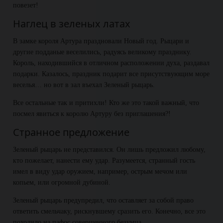
повезет!
Наглец в зеленых латах
В замке короля Артура праздновали Новый год. Рыцари и
другие подданые веселились, радуясь великому празднику.
Король, находившийся в отличном расположении духа, раздавал
подарки. Казалось, праздник подарит все присутствующим море
веселья… но вот в зал въехал Зеленый рыцарь.
Все остальные так и притихли! Кто же это такой важный, что
посмел явиться к королю Артуру без приглашения?!
Странное предложение
Зеленый рыцарь не представился. Он лишь предложил любому,
кто пожелает, нанести ему удар. Разумеется, странный гость
имел в виду удар оружием, например, острым мечом или
копьем, или огромной дубиной.
Зеленый рыцарь предупредил, что оставляет за собой право
ответить смельчаку, рискнувшему сразить его. Конечно, все это
походило на пафос совершенного безумца.