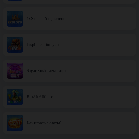
1xSlots - обзор казино
Jvspinbet - бонусы
Sugar Rush - демо игра
RioAff Affiliates
Как играть в слоты?