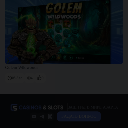
Golem Wildwoods
05 Авг
4
0
ВАШ ГИД В МИРЕ АЗАРТА
ЗАДАТЬ ВОПРОС