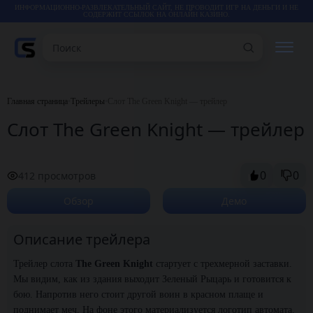
ИНФОРМАЦИОННО-РАЗВЛЕКАТЕЛЬНЫЙ САЙТ, НЕ ПРОВОДИТ ИГР НА ДЕНЬГИ И НЕ
СОДЕРЖИТ ССЫЛОК НА ОНЛАЙН КАЗИНО.
Поиск
РЕЙТИНГИ
Главная страница
•
Трейлеры
•
Слот The Green Knight — трейлер
Слот The Green Knight — трейлер
КАЗИНО
0
0
412 просмотров
ИГРЫ
Обзор
Демо
СТАТЬИ
Описание трейлера
ВИДЕО
Трейлер слота
The Green Knight
стартует с трехмерной заставки.
Мы видим, как из здания выходит Зеленый Рыцарь и готовится к
бою. Напротив него стоит другой воин в красном плаще и
поднимает меч. На фоне этого материализуется логотип автомата.