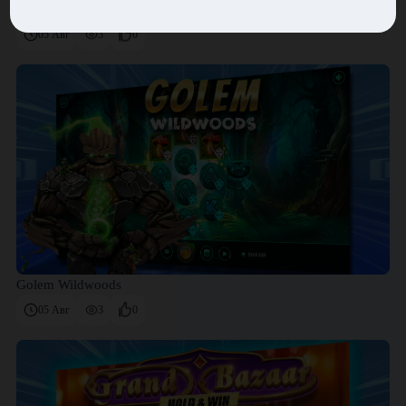
Golden Railway Journey
05 Авг
3
0
Golem Wildwoods
05 Авг
3
0