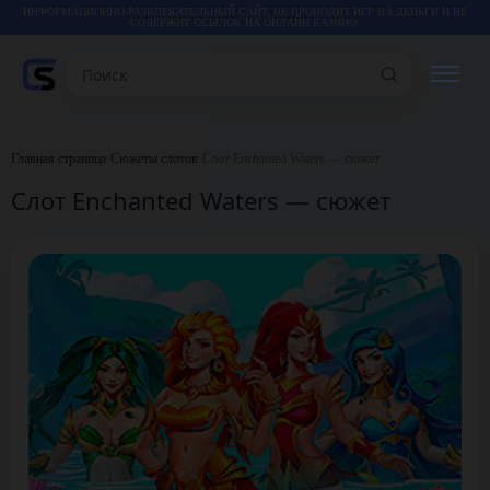
ИНФОРМАЦИОННО-РАЗВЛЕКАТЕЛЬНЫЙ САЙТ, НЕ ПРОВОДИТ ИГР НА ДЕНЬГИ И НЕ
СОДЕРЖИТ ССЫЛОК НА ОНЛАЙН КАЗИНО.
Поиск
РЕЙТИНГИ
Главная страница
•
Сюжеты слотов
•
Слот Enchanted Waters — сюжет
Слот Enchanted Waters — сюжет
КАЗИНО
ИГРЫ
СТАТЬИ
ВИДЕО