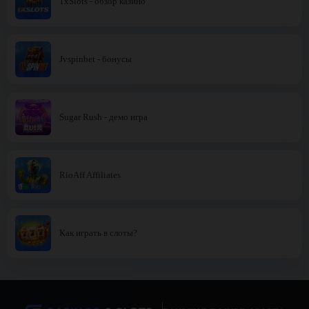
1xSlots - обзор казино
Jvspinbet - бонусы
Sugar Rush - демо игра
RioAff Affiliates
Как играть в слоты?