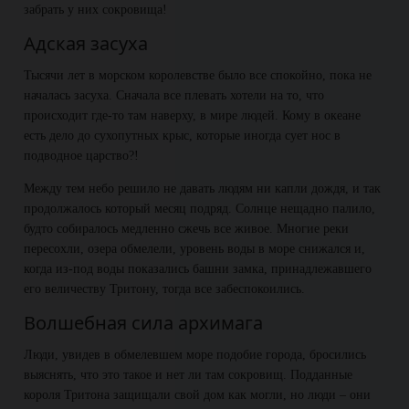
забрать у них сокровища!
Адская засуха
Тысячи лет в морском королевстве было все спокойно, пока не
началась засуха. Сначала все плевать хотели на то, что
происходит где-то там наверху, в мире людей. Кому в океане
есть дело до сухопутных крыс, которые иногда сует нос в
подводное царство?!
Между тем небо решило не давать людям ни капли дождя, и так
продолжалось который месяц подряд. Солнце нещадно палило,
будто собиралось медленно сжечь все живое. Многие реки
пересохли, озера обмелели, уровень воды в море снижался и,
когда из-под воды показались башни замка, принадлежавшего
его величеству Тритону, тогда все забеспокоились.
Волшебная сила архимага
Люди, увидев в обмелевшем море подобие города, бросились
выяснять, что это такое и нет ли там сокровищ. Подданные
короля Тритона защищали свой дом как могли, но люди – они