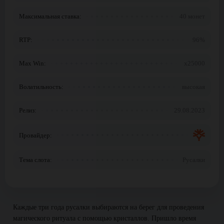
Максимальная ставка:
40 монет
RTP:
96%
Max Win:
x25000
Волатильность:
высокая
Релиз:
29.08.2023
Провайдер:
Тема слота:
Русалки
Каждые три года русалки выбираются на берег для проведения
магического ритуала с помощью кристаллов. Пришло время