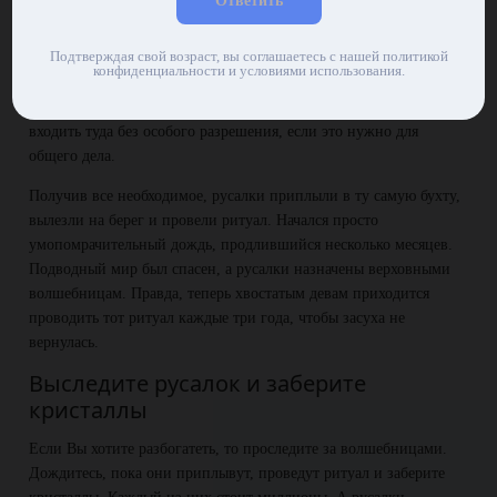
Ответить
помощью которых можно сфокусировать потоки магической
энергии. Король приказал слугам выдать колдуньями самые
Подтверждая свой возраст, вы соглашаетесь с нашей политикой
такие кристаллы, которые лучше всего подойдут для ритуала.
конфиденциальности и условиями использования.
Вот так три подводные ведьмы попали в сокровищницу его
величества Тритона, а потом повелитель и вовсе позволил им
входить туда без особого разрешения, если это нужно для
общего дела.
Получив все необходимое, русалки приплыли в ту самую бухту,
вылезли на берег и провели ритуал. Начался просто
умопомрачительный дождь, продлившийся несколько месяцев.
Подводный мир был спасен, а русалки назначены верховными
волшебницам. Правда, теперь хвостатым девам приходится
проводить тот ритуал каждые три года, чтобы засуха не
вернулась.
Выследите русалок и заберите
кристаллы
Если Вы хотите разбогатеть, то проследите за волшебницами.
Дождитесь, пока они приплывут, проведут ритуал и заберите