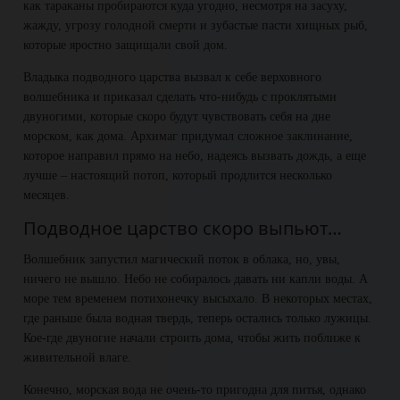
как тараканы пробираются куда угодно, несмотря на засуху,
жажду, угрозу голодной смерти и зубастые пасти хищных рыб,
которые яростно защищали свой дом.
Владыка подводного царства вызвал к себе верховного
волшебника и приказал сделать что-нибудь с проклятыми
двуногими, которые скоро будут чувствовать себя на дне
морском, как дома. Архимаг придумал сложное заклинание,
которое направил прямо на небо, надеясь вызвать дождь, а еще
лучше – настоящий потоп, который продлится несколько
месяцев.
Подводное царство скоро выпьют…
Волшебник запустил магический поток в облака, но, увы,
ничего не вышло. Небо не собиралось давать ни капли воды. А
море тем временем потихонечку высыхало. В некоторых местах,
где раньше была водная твердь, теперь остались только лужицы.
Кое-где двуногие начали строить дома, чтобы жить поближе к
живительной влаге.
Конечно, морская вода не очень-то пригодна для питья, однако