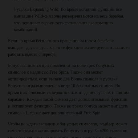
Русалка Expanding Wild. Во время активной функции все
выпавшие Wild-символы разворачиваются на весь барабан,
что повышает вероятность составления выигрышных
комбинаций.
Если во время бесплатного вращения на пятом барабане
выпадает другая русалка, то ее функция активируется и начинает
работать вместе с первой.
Бонус начинается при появлении на поле трех бонусных
символов с надписью Free Spins. Также она может
активироваться, если выпало два Bonus символа и русалка.
Бонусная игра выполнена в виде 10 бесплатных спинов. Во
время них повышается вероятность выпадения русалок на пятом
барабане. Каждый такой символ дает дополнительный фриспин
и активирует функцию. Также во время бонуса может выпадать
символ +1, также дает дополнительный Free Spin.
Чтобы не ждать выпадения бонусных символов, гемблер может
самостоятельно активировать бонусную игру. За x200 ставок он
способен запустить стандартную игру с одной случайной