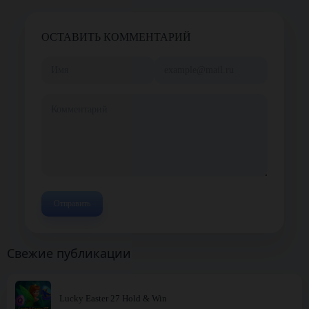
ОСТАВИТЬ КОММЕНТАРИЙ
Свежие публикации
Lucky Easter 27 Hold & Win