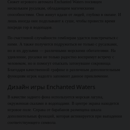
Сюжет игрового автомата Enchanted Waters посвящен
нескольким русалкам, обладающим магическими
способностями. Они живут вдали от людей, глубоко в океане. И
лишь иногда они подплывают к суше, чтобы провести время
посреди гор и водопадов.
По счастливой случайности гемблерам удастся повстречаться с
ними. А также получится подружиться не только с русалками,
но и их друзьями — различными морскими обитателями. На
удивление, русалки не только радостно воспримут встречу с
человеком, но и помогут отыскать затонувшие сокровища.
Благодаря качественной графике и различным дополнительным
функциям игрок надолго запомнит данное приключение.
Дизайн игры Enchanted Waters
В качестве заднего фона используется морская лагуна,
окруженная скалами и водопадами. В центре экрана находится
игровое поле. Справа от барабанов размещена шкала
дополнительных функций, которая активируется при выпадении
соответствующего символа.