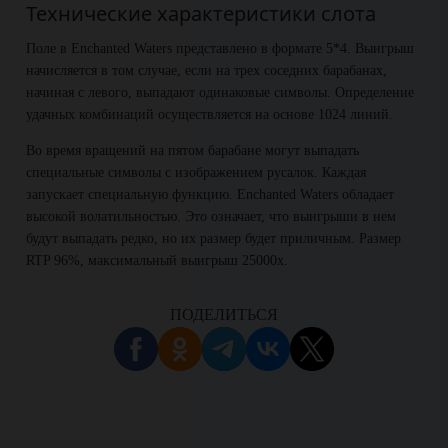
Технические характеристики слота
Поле в Enchanted Waters представлено в формате 5*4. Выигрыш
начисляется в том случае, если на трех соседних барабанах,
начиная с левого, выпадают одинаковые символы. Определение
удачных комбинаций осуществляется на основе 1024 линий.
Во время вращений на пятом барабане могут выпадать
специальные символы с изображением русалок. Каждая
запускает специальную функцию. Enchanted Waters обладает
высокой волатильностью. Это означает, что выигрыши в нем
будут выпадать редко, но их размер будет приличным. Размер
RTP 96%, максимальный выигрыш 25000х.
ПОДЕЛИТЬСЯ