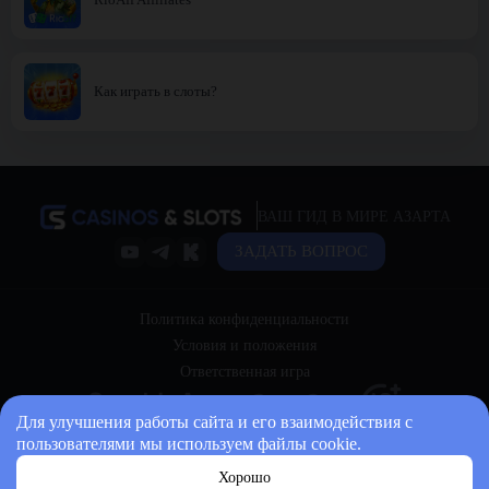
Как играть в слоты?
ВАШ ГИД В МИРЕ АЗАРТА
ЗАДАТЬ ВОПРОС
Политика конфиденциальности
Условия и положения
Ответственная игра
Для улучшения работы сайта и его взаимодействия с
пользователями мы используем файлы cookie.
© 2026 casinos-and-slots.bet Все права защищены.
Хорошо
info@casinos-and-slots.bet