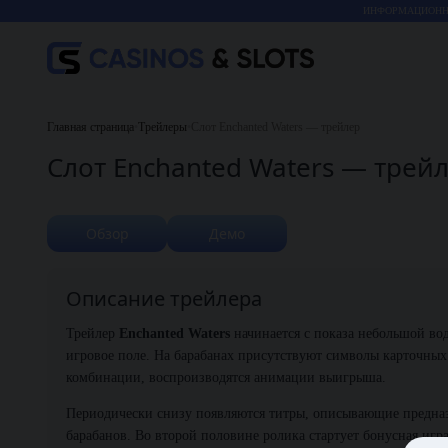
ИНФОРМАЦИОННО
Главная страница
•
Трейлеры
•
Слот Enchanted Waters — трейлер
Слот Enchanted Waters — трей
Обзор
Демо
Описание трейлера
Трейлер
Enchanted Waters
начинается с показа небольшой вод
игровое поле. На барабанах присутствуют символы карточных
комбинации, воспроизводятся анимации выигрыша.
Периодически снизу появляются титры, описывающие предназ
барабанов. Во второй половине ролика стартует бонусная игра