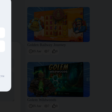
Golden Railway Journey
05 Авг
7
0
сти
Golem Wildwoods
05 Авг
7
0