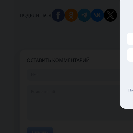
ПОДЕЛИТЬСЯ
ОСТАВИТЬ КОММЕНТАРИЙ
По