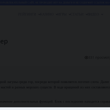
-РАЗВЛЕКАТЕЛЬНЫЙ САЙТ, НЕ ПРОВОДИТ ИГР НА ДЕНЬГИ И НЕ СОДЕРЖИТ ССЫЛОК НА 
РЕЙТИНГИ
КАЗИНО
ИГРЫ
СТАТЬИ
ВИДЕО
лер
331 просмот
ной лагуны среди гор, посреди которой появляется логотип слота. Дале
 мастей и разных морских существ. В ходе вращений из них составляютс
начение дополнительных функций. Блок с последними находится справа
.