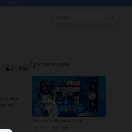
ОНЛАЙН КАЗИНО.
Поиск
Другие видео
0
0
р
е мы видим
я разные
Wolf Prime Diamond X Up
 от
05 Авг
9
0