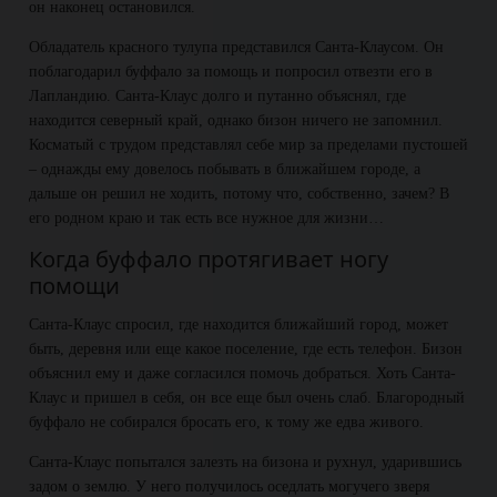
он наконец остановился.
Обладатель красного тулупа представился Санта-Клаусом. Он
поблагодарил буффало за помощь и попросил отвезти его в
Лапландию. Санта-Клаус долго и путанно объяснял, где
находится северный край, однако бизон ничего не запомнил.
Косматый с трудом представлял себе мир за пределами пустошей
– однажды ему довелось побывать в ближайшем городе, а
дальше он решил не ходить, потому что, собственно, зачем? В
его родном краю и так есть все нужное для жизни…
Когда буффало протягивает ногу
помощи
Санта-Клаус спросил, где находится ближайший город, может
быть, деревня или еще какое поселение, где есть телефон. Бизон
объяснил ему и даже согласился помочь добраться. Хоть Санта-
Клаус и пришел в себя, он все еще был очень слаб. Благородный
буффало не собирался бросать его, к тому же едва живого.
Санта-Клаус попытался залезть на бизона и рухнул, ударившись
задом о землю. У него получилось оседлать могучего зверя