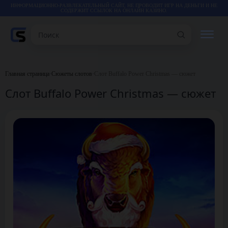
ИНФОРМАЦИОННО-РАЗВЛЕКАТЕЛЬНЫЙ САЙТ, НЕ ПРОВОДИТ ИГР НА ДЕНЬГИ И НЕ
СОДЕРЖИТ ССЫЛОК НА ОНЛАЙН КАЗИНО.
Поиск
РЕЙТИНГИ
Главная страница
•
Сюжеты слотов
•
Слот Buffalo Power Christmas — сюжет
Слот Buffalo Power Christmas — сюжет
КАЗИНО
ИГРЫ
СТАТЬИ
ВИДЕО