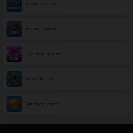
1xSlots - обзор казино
Jvspinbet - бонусы
Sugar Rush - демо игра
RioAff Affiliates
Как играть в слоты?