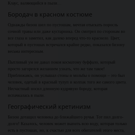
Клаус, валяющийся в пыли…
Бородач в красном костюме
Однажды бизон шел по пустошам, мечтая отыскать поросль
сочной травы или даже кустарника. Он смотрел по сторонам во
все глаза и заметил, как далеко вперед что-то краснело. Цвет,
который в пустошах встречался крайне редко, показался бизону
весьма интересным.
Пытливый ум не давал покоя косматому буффало, который
просто загорелся желанием узнать, что же там такое!
Приближаясь, он услышал стоны и мольбы о помощи – это был
человек, одетый в красный тулуп и колпак того же самого цвета.
Несчастный носил длинную кудрявую бороду, которая
испачкалась в пыли.
Географический кретинизм
Бизон дотащил человека до ближайшего ручья. Тот пил долго-
долго! Казалось, человек может выпить всю воду, которая только
есть в пустошах, но, к счастью для всех обитателей этого места,