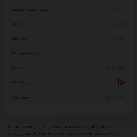
Максимальная ставка:
100 монет
RTP:
95.04%
Max Win:
1187x
Волатильность:
средняя
Релиз:
18.11.2021
Провайдер:
Тема слота:
Рождество
Бизон шел вперед, надеясь прожить очередной день, как
предыдущие. Кто же знал, что на пути ему встретится Санта-