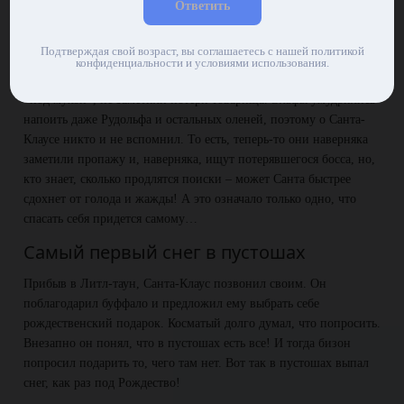
Ответить
работающих вместе с ним. В какой-то момент главный герой
Рождества решил покататься на санях. Разумеется, перебрав
изрядно.
Подтверждая свой возраст, вы соглашаетесь с нашей политикой
конфиденциальности и условиями использования.
Задремав, Санта-Клаус вывалился из саней. Остальные, будучи
«под мухой», не заметили потери товарища. Эльфы умудрились
напоить даже Рудольфа и остальных оленей, поэтому о Санта-
Клаусе никто и не вспомнил. То есть, теперь-то они наверняка
заметили пропажу и, наверняка, ищут потерявшегося босса, но,
кто знает, сколько продлятся поиски – может Санта быстрее
сдохнет от голода и жажды! А это означало только одно, что
спасать себя придется самому…
Самый первый снег в пустошах
Прибыв в Литл-таун, Санта-Клаус позвонил своим. Он
поблагодарил буффало и предложил ему выбрать себе
рождественский подарок. Косматый долго думал, что попросить.
Внезапно он понял, что в пустошах есть все! И тогда бизон
попросил подарить то, чего там нет. Вот так в пустошах выпал
снег, как раз под Рождество!