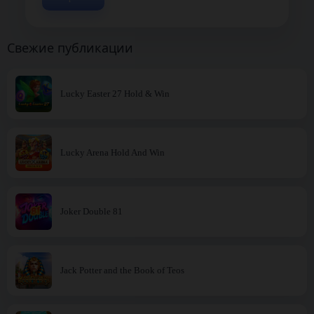
Свежие публикации
Lucky Easter 27 Hold & Win
Lucky Arena Hold And Win
Joker Double 81
Jack Potter and the Book of Teos