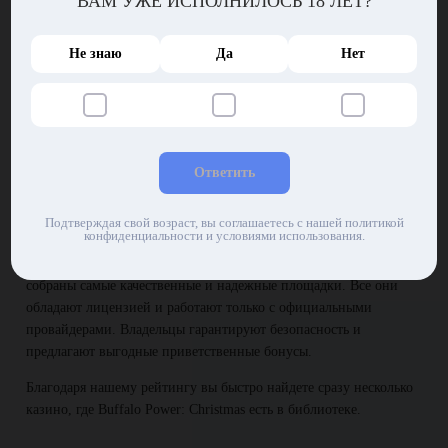
ВАМ УЖЕ ИСПОЛНИЛОСЬ 18 ЛЕТ?
при крупных значениях баланс может быстро закончиться. Тогда
игроку потребуется перезагрузить автомат.
Не знаю
Да
Нет
Слот Buffalo Power: Christmas игра на
деньги
Если после знакомства с демо Buffalo Power: Christmas Вы
загорелись идеей забрать тут настоящий джекпот, потребуется
Ответить
найти подходящее казино. Стоит отметить, что этот автомат
присутствует далеко не на каждом сайте. Поэтому у любого
Подтверждая свой возраст, вы соглашаетесь с нашей политикой
гемблера могут возникнуть проблемы с поиском.
конфиденциальности и условиями использования.
Существенно поможет в этом наш
топ 10 онлайн казино
. В нем
собраны самые качественные и надежные площадки. Все они
обладают лицензией и работают только с официальными
провайдерами. Владельцы гарантируют безопасность и
предлагают выгодные приветственные бонусы.
Благодаря нашему рейтингу вы быстро найдете сразу несколько
казино, где Buffalo Power: Christmas есть в библиотеке.