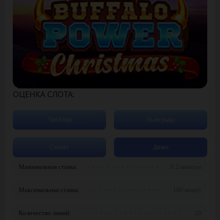
ОЦЕНКА СЛОТА:
Трейлер
Выигрыш
Сюжет
Демо
Минимальная ставка:
0.2 монеты
Максимальная ставка:
100 монет
Количество линий:
20