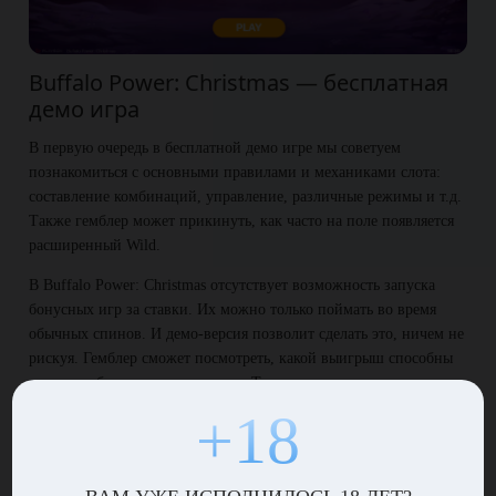
Buffalo Power: Christmas — бесплатная
демо игра
В первую очередь в бесплатной демо игре мы советуем
познакомиться с основными правилами и механиками слота:
составление комбинаций, управление, различные режимы и т.д.
Также гемблер может прикинуть, как часто на поле появляется
расширенный Wild.
В Buffalo Power: Christmas отсутствует возможность запуска
бонусных игр за ставки. Их можно только поймать во время
обычных спинов. И демо-версия позволит сделать это, ничем не
рискуя. Гемблер сможет посмотреть, какой выигрыш способны
принести бесплатные вращения. Также удастся оценить свои
шансы на получение джекпота в бонусе Hold and Win.
+18
Все действия в демо выполняются на виртуальный баланс.
Изначально он тут довольно небольшой: всего 1000€. Учитывая,
что ставка в Buffalo Power: Christmas меняется от 0.2€ до 50€,