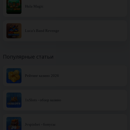
Hula Magic
Luca’s Band Revenge
Популярные статьи
Рейтинг казино 2026
1xSlots - обзор казино
Jvspinbet - бонусы