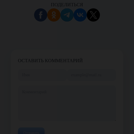
ПОДЕЛИТЬСЯ
ОСТАВИТЬ КОММЕНТАРИЙ