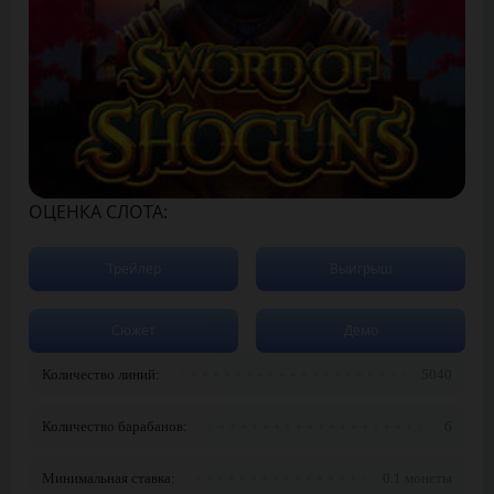
ОЦЕНКА СЛОТА:
Трейлер
Выигрыш
Сюжет
Демо
Количество линий:
5040
Количество барабанов:
6
Минимальная ставка:
0.1 монеты