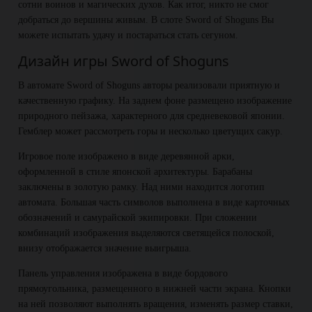
сотни воинов и магических духов. Как итог, никто не смог
добраться до вершины живым. В слоте Sword of Shoguns Вы
можете испытать удачу и постараться стать сегуном.
Дизайн игры Sword of Shoguns
В автомате Sword of Shoguns авторы реализовали приятную и
качественную графику. На заднем фоне размещено изображение
природного пейзажа, характерного для средневековой японии.
Гемблер может рассмотреть горы и несколько цветущих сакур.
Игровое поле изображено в виде деревянной арки,
оформленной в стиле японской архитектуры. Барабаны
заключены в золотую рамку. Над ними находится логотип
автомата. Большая часть символов выполнена в виде карточных
обозначений и самурайской экипировки. При сложении
комбинаций изображения выделяются светящейся полоской,
внизу отображается значение выигрыша.
Панель управления изображена в виде бордового
прямоугольника, размещенного в нижней части экрана. Кнопки
на ней позволяют выполнять вращения, изменять размер ставки,