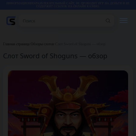
ИНФОРМАЦИОННО-РАЗВЛЕКАТЕЛЬНЫЙ САЙТ, НЕ ПРОВОДИТ ИГР НА ДЕНЬГИ И НЕ
СОДЕРЖИТ ССЫЛОК НА ОНЛАЙН КАЗИНО.
Поиск
РЕЙТИНГИ
Главная страница
•
Обзоры слотов
•
Слот Sword of Shoguns — обзор
Слот Sword of Shoguns — обзор
КАЗИНО
ИГРЫ
СТАТЬИ
ВИДЕО