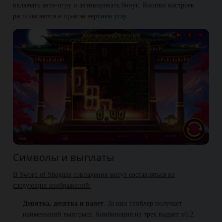
включать авто-игру и активировать бонус. Кнопки настроек
располагаются в правом верхнем углу.
Символы и выплаты
В Sword of Shoguns совпадения могут составляться из
следующих изображений:
Девятка, десятка и валет
. За них гемблер получает
наименьший выигрыш. Комбинация из трех выдает x0.2,