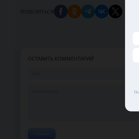
ПОДЕЛИТЬСЯ
ОСТАВИТЬ КОММЕНТАРИЙ
По