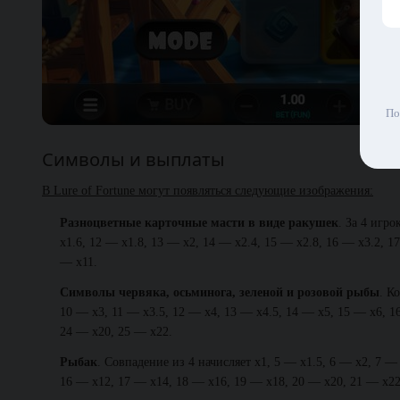
По
Символы и выплаты
В Lure of Fortune могут появляться следующие изображения:
Разноцветные карточные масти в виде ракушек
. За 4 игро
x1.6, 12 — x1.8, 13 — x2, 14 — x2.4, 15 — x2.8, 16 — x3.2, 1
— x11.
Символы червяка, осьминога, зеленой и розовой рыбы
. К
10 — x3, 11 — x3.5, 12 — x4, 13 — x4.5, 14 — x5, 15 — x6, 1
24 — x20, 25 — x22.
Рыбак
. Совпадение из 4 начисляет x1, 5 — x1.5, 6 — x2, 7 —
16 — x12, 17 — x14, 18 — x16, 19 — x18, 20 — x20, 21 — x22