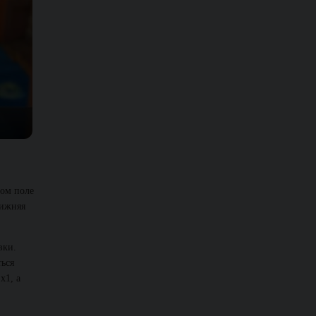
вом поле
нижняя
вки.
ться
x1, а