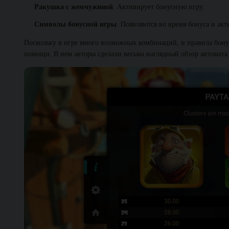
Ракушка с жемчужиной
. Активирует бонусную игру.
Символы бонусной игры
. Появляются во время бонуса и а
Поскольку в игре много возможных комбинаций, и правила бону
помощи. В нем авторы сделали весьма наглядный обзор автомата L