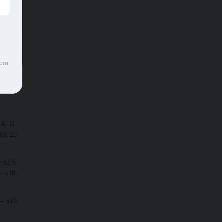
сти
.4, 11 —
10, 25
 x2.5,
— x18,
— x10,