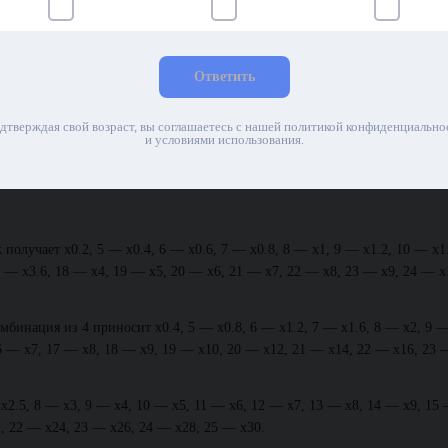
Ответить
дтверждая свой возраст, вы соглашаетесь с нашей политикой конфиденциально
и условиями использования.
к получает x0.2, 5 — x0.4, 6 — x0.6, 7 — x0.8, 8 — x1, 9 — x1.2, 10 — x1
7 — x3.6, 18 — x4, 19 — x5, 20 — x6, 21 — x7, 22 — x8, 23 — x9, 24 — x
омбинация из 4 приносит x0.4, 5 — x0.8, 6 — x1.2, 7 — x1.6, 8 — x2, 9 —
6 — x7, 17 — x8, 18 — x9, 19 — x10, 20 — x12, 21 — x14, 22 — x16, 23 
 x2.5, 8 — x3, 9 — x4, 10 — x5, 11 — x6, 12 — x7, 13 — x8, 14 — x9, 15 
, 22 — x24, 23 — x26, 24 — x28, 25 — x30.