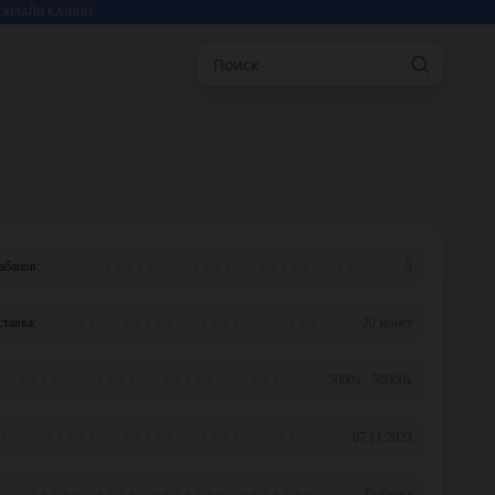
ОНЛАЙН КАЗИНО.
Поиск
абанов:
5
тавка:
20 монет
5000x - 50000x
07.11.2023
Рыбалка