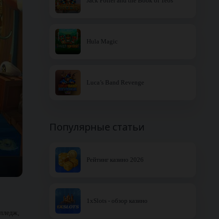
Jack Potter and the Book of Teos
Hula Magic
Luca’s Band Revenge
Популярные статьи
Рейтинг казино 2026
1xSlots - обзор казино
олледж,