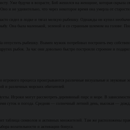
сту. Уже будучи в возрасте, Боб женился на женщине, которая скрыла с
 Оно и не удивительно, что через некоторое время она умерла от старости
асто сидел в лодке и тягал мелкую рыбешку. Однажды он купил необыч
ыбу. Она была маленькой, зеленой и со странным шлемом на голове. По
ба отпустить рыбешку. Взамен мужик потребовал построить ему собстве
других рыбок. За час они довольно быстро построили строение и подари
его игрового процесса проигрываются различные визуальные и звуковые 
ий и различных морских обитателей.
бухты. Игроки могут рассмотреть деревянный пирс и море. В зависимости
ремя суток и погода. Средняя — солнечный летний день, высокая — дож
стоит таблица символов и активных множителей. Там же расположены пра
ыбора волатильности и активации бонуса.