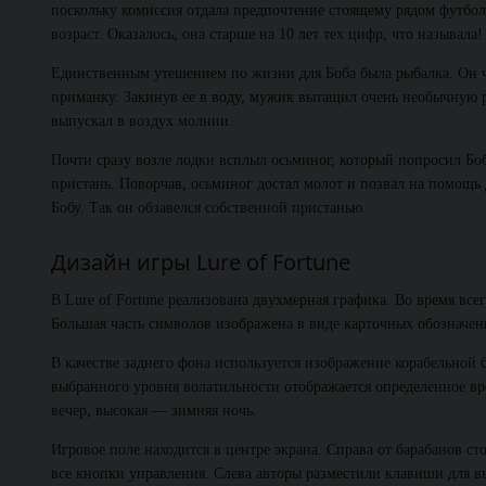
поскольку комиссия отдала предпочтение стоящему рядом футболи
возраст. Оказалось, она старше на 10 лет тех цифр, что называла!
Единственным утешением по жизни для Боба была рыбалка. Он ч
приманку. Закинув ее в воду, мужик вытащил очень необычную р
выпускал в воздух молнии.
Почти сразу возле лодки всплыл осьминог, который попросил Бо
пристань. Поворчав, осьминог достал молот и позвал на помощь 
Бобу. Так он обзавелся собственной пристанью.
Дизайн игры Lure of Fortune
В Lure of Fortune реализована двухмерная графика. Во время вс
Большая часть символов изображена в виде карточных обозначен
В качестве заднего фона используется изображение корабельной 
выбранного уровня волатильности отображается определенное в
вечер, высокая — зимняя ночь.
Игровое поле находится в центре экрана. Справа от барабанов 
все кнопки управления. Слева авторы разместили клавиши для в