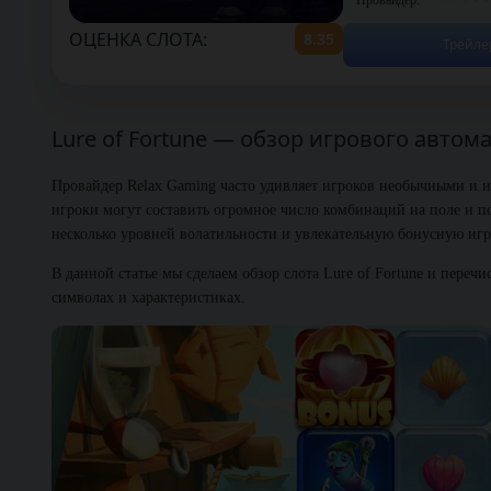
ОЦЕНКА СЛОТА:
8.35
Трейле
Lure of Fortune — обзор игрового автом
Провайдер Relax Gaming часто удивляет игроков необычными и ин
игроки могут составить огромное число комбинаций на поле и п
несколько уровней волатильности и увлекательную бонусную игр
В данной статье мы сделаем обзор слота Lure of Fortune и пере
символах и характеристиках.